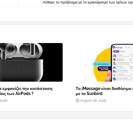
Λύθηκε το πρόβλημα με το κρασάρισμα των τρίτων εφ
α εμφανίζει την κατάσταση
Το iMessage είναι διαθέσιμο
ας των AirPods ?
με το Sunbird
 2026
August 06, 2026