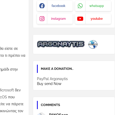
facebook
whatsapp
instagram
youtube
θα είστε σε
το τι πρέπει να
MAKE A DONATION..
ημάδι στην
PayPal Argonaytis
Buy send Now
icrosoft δεν
acOS που
ίτε να πάρετε
COMMENTS
ακινώντας τον