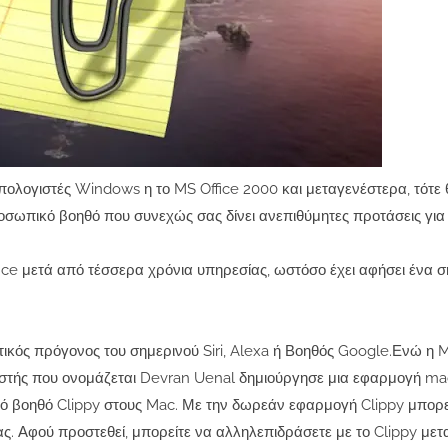
υπολογιστές Windows η το MS Office 2000 και μεταγενέστερα, τότε 
ροσωπικό βοηθό που συνεχώς σας δίνει ανεπιθύμητες προτάσεις για 
fice μετά από τέσσερα χρόνια υπηρεσίας, ωστόσο έχει αφήσει ένα σ
τικός πρόγονος του σημερινού Siri, Alexa ή Βοηθός Google.Ενώ η M
ατιστής που ονομάζεται Devran Uenal δημιούργησε μια εφαρμογή m
ό βοηθό Clippy στους Mac. Με την δωρεάν εφαρμογή Clippy μπορε
ς. Αφού προστεθεί, μπορείτε να αλληλεπιδράσετε με το Clippy μετ