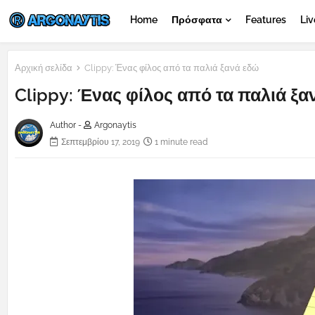
Home
Πρόσφατα
Features
Liv
Αρχική σελίδα
Clippy: Ένας φίλος από τα παλιά ξανά εδώ
Clippy: Ένας φίλος από τα παλιά ξα
Author -
Argonaytis
Σεπτεμβρίου 17, 2019
1 minute read