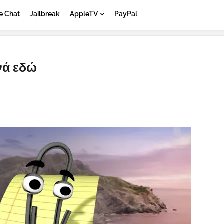
e Chat
Jailbreak
AppleTV
PayPal
νά εδώ