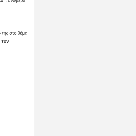
λο
" , ανέφερε
 της στο θέμα.
 τον