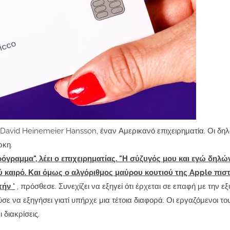
ν David Heinemeier Hansson, έναν Αμερικανό επιχειρηματία. Οι δηλ
ρκη.
όγραμμα", λέει ο επιχειρηματίας. "Η σύζυγός μου και εγώ δηλ
ύ καιρό. Και όμως ο αλγόριθμος μαύρου κουτιού της Apple πιστ
υτήν
"
, πρόσθεσε. Συνεχίζει να εξηγεί ότι έρχεται σε επαφή με την 
ε να εξηγήσει γιατί υπήρχε μια τέτοια διαφορά. Οι εργαζόμενοι του
 διακρίσεις.