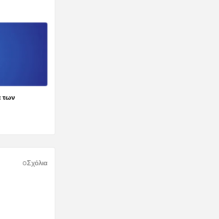
α των
0Σχόλια