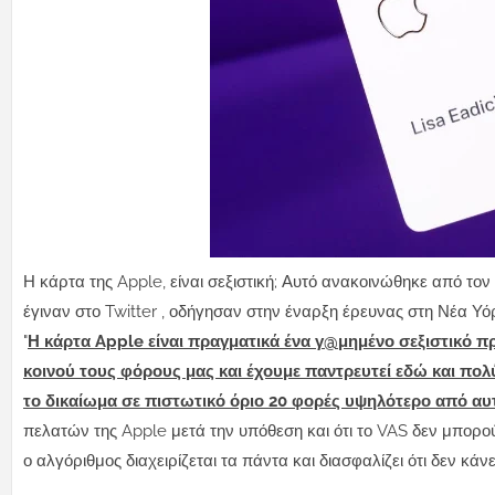
Η κάρτα της Apple, είναι σεξιστική; Αυτό ανακοινώθηκε από το
έγιναν στο Twitter , οδήγησαν στην έναρξη έρευνας στη Νέα Υό
"
Η κάρτα Apple είναι πραγματικά ένα γ@μημένο σεξιστικό πρ
κοινού τους φόρους μας και έχουμε παντρευτεί εδώ και πολ
το δικαίωμα σε πιστωτικό όριο 20 φορές υψηλότερο από α
πελατών της Apple μετά την υπόθεση και ότι το VAS δεν μπορούσ
ο αλγόριθμος διαχειρίζεται τα πάντα και διασφαλίζει ότι δεν κάνει