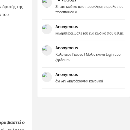
PANOS027
νιδρυτής της
Ζηταει κωδικο απο προσκληση παρολο που
προσπαθσα α...
 του.
Anonymous
καλησπέρα...βάλε εσύ ένα κωδικό που θέλεις
Anonymous
Καλσπερα Γιώργο ! Μόλις έκανα login μου
ζητάει inv...
Anonymous
όχι δεν διαγράφονται κανονικά
αραβιαστεί ο