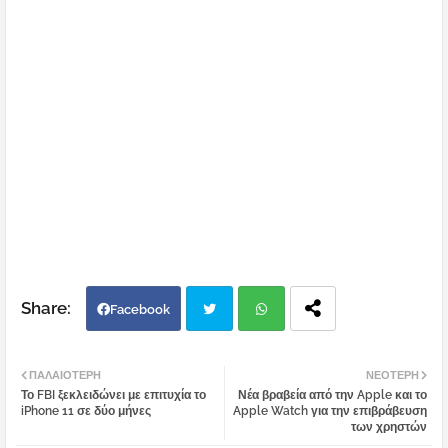
Facebook
Twi
Wh
ΠΑΛΑΙΌΤΕΡΗ
ΝΕΌΤΕΡΗ
Το FBI ξεκλειδώνει με επιτυχία το
Νέα βραβεία από την Apple και το
tter
atsa
iPhone 11 σε δύο μήνες
Apple Watch για την επιβράβευση
των χρηστών
pp