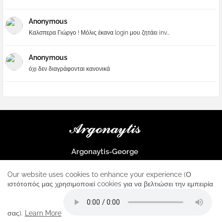
Anonymous
Καλσπερα Γιώργο ! Μόλις έκανα login μου ζητάει inv...
Anonymous
όχι δεν διαγράφονται κανονικά
Argonaytis-George
Μια μεγάλη παρέα που μαθαίνουμε τα πάντα για την Apple και ο
μοναδικός σταθμός για κάθε iphone
Our website uses cookies to enhance your experience (Ο
ιστότοπός μας χρησιμοποιεί cookies για να βελτιώσει την εμπειρία
Home
About
Contact us
Privacy Policy
σας).
Learn More