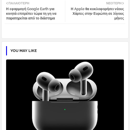
ΠΑΛΑΙΌΤΕΡΗ
ΝΕΌΤΕΡΗ
Η εφαρμογή Google Earth για
Η Apple θα κυκλοφορήσει νέους
tter
atsa
κινητά επιτρέπει τώρα τη γη να
Χάρτες στην Ευρώπη σε λίγους
παρατηρείται από το διάστημα
μήνες
pp
YOU MAY LIKE