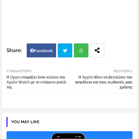
Facebook
Twi
Wh
ΠΑΛΑΙΌΤΕΡΗ
ΝΕΌΤΕΡΗ
Η Oppo ετοιμάζει έναν κλώνο του
Η Apple θέλει να βελτιώσει την
tter
atsa
Apple Watch με το επόμενο ρολόι
ασφάλεια για τους κωδικούς μιας
της
χρήσης
pp
YOU MAY LIKE