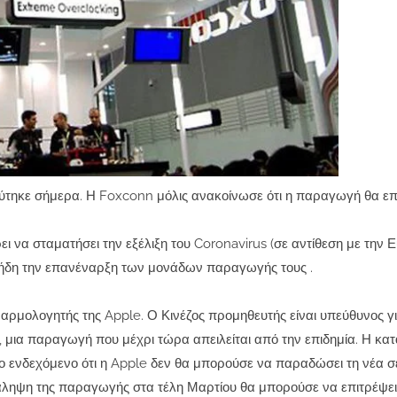
εύτηκε σήμερα. Η Foxconn μόλις ανακοίνωσε ότι η παραγωγή θα επ
ει να σταματήσει την εξέλιξη του Coronavirus (σε αντίθεση με την 
υν ήδη την επανέναρξη των μονάδων παραγωγής τους .
αρμολογητής της Apple. Ο Κινέζος προμηθευτής είναι υπεύθυνος γι
μια παραγωγή που μέχρι τώρα απειλείται από την επιδημία. Η κα
το ενδεχόμενο ότι η Apple δεν θα μπορούσε να παραδώσει τη νέα σ
άληψη της παραγωγής στα τέλη Μαρτίου θα μπορούσε να επιτρέψει