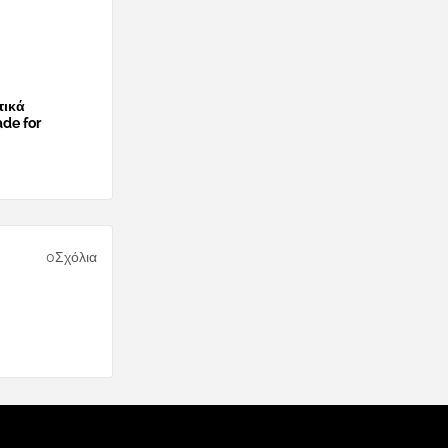
τικά
de for
0Σχόλια