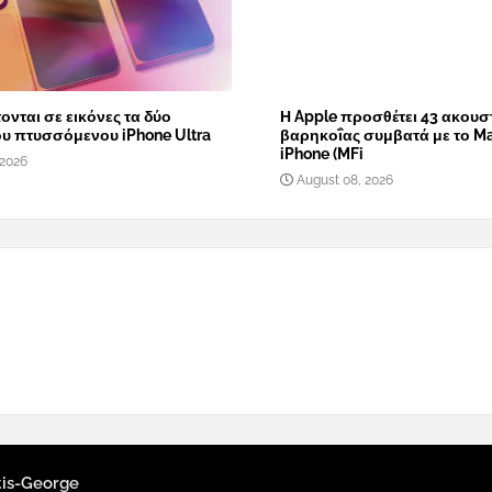
νται σε εικόνες τα δύο
Η Apple προσθέτει 43 ακουσ
υ πτυσσόμενου iPhone Ultra
βαρηκοΐας συμβατά με το Ma
iPhone (MFi
 2026
August 08, 2026
tis-George