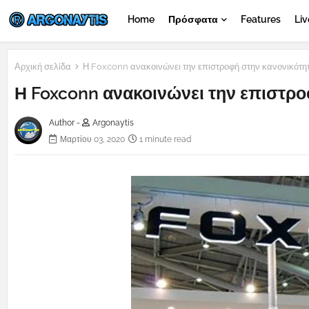
Home
Πρόσφατα
Features
Liv
Αρχική σελίδα
Η Foxconn ανακοινώνει την επιστροφή στην κανονικότητ
Η Foxconn ανακοινώνει την επιστροφ
Author -
Argonaytis
Μαρτίου 03, 2020
1 minute read