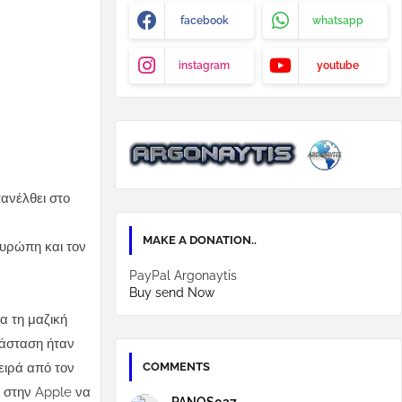
facebook
whatsapp
instagram
youtube
ανέλθει στο
MAKE A DONATION..
Ευρώπη και τον
PayPal Argonaytis
Buy send Now
α τη μαζική
τάσταση ήταν
COMMENTS
ειρά από τον
 στην Apple να