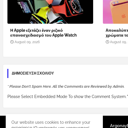
Η Apple εξετάζει έναν ριζικό
Aποκαλύπτο
επανασχεδιασμό του Apple Watch
χρώματα το
August 09, 2026
August 09,
ΔΗΜΟΣΊΕΥΣΗ ΣΧΟΛΊΟΥ
* Please Don't Spam Here. All the Comments are Reviewed by Admin.
Please Select Embedded Mode To show the Comment System.
*
Our website uses cookies to enhance your
Argonay
experience (Ο ιστότοπός μας χρησιμοποιεί