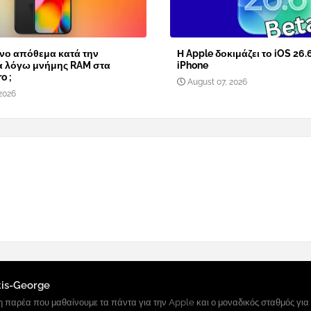
νο απόθεμα κατά την
Η Apple δοκιμάζει το iOS 26.
α λόγω μνήμης RAM στα
iPhone
o ;
August 07, 2026
2026
tis-George
 παρέα που μαθαίνουμε τα πάντα για την Apple και ο μοναδικός σταθμός για