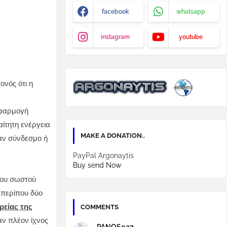
facebook
whatsapp
instagram
youtube
ονός ότι η
.
εφαρμογή
αίτητη ενέργεια
MAKE A DONATION..
ναν σύνδεσμο ή
PayPal Argonaytis
Buy send Now
του σωστού
 περίπου δύο
ρείας της
COMMENTS
αν πλέον ίχνος