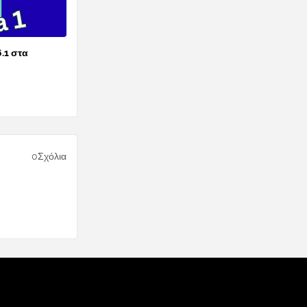
6.1 στα
0Σχόλια