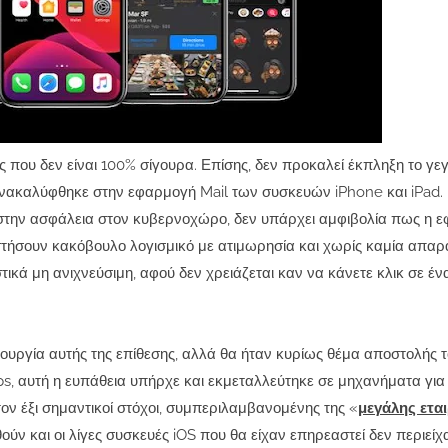
ς που δεν είναι 100% σίγουρα. Επίσης, δεν προκαλεί έκπληξη το γεγ
υ ανακαλύφθηκε στην εφαρμογή Mail των συσκευών iPhone και iPad
ι στην ασφάλεια στον κυβερνοχώρο, δεν υπάρχει αμφιβολία πως η 
αστήσουν κακόβουλο λογισμικό με ατιμωρησία και χωρίς καμία απαρ
στικά μη ανιχνεύσιμη, αφού δεν χρειάζεται καν να κάνετε κλικ σε έ
τουργία αυτής της επίθεσης, αλλά θα ήταν κυρίως θέμα αποστολής 
s, αυτή η ευπάθεια υπήρχε και εκμεταλλεύτηκε σε μηχανήματα για
τον έξι σημαντικοί στόχοι, συμπεριλαμβανομένης της «
μεγάλης εται
θούν και οι λίγες συσκευές iOS που θα είχαν επηρεαστεί δεν περιείχ