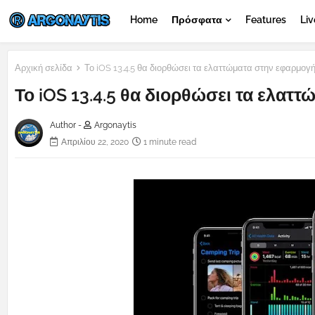
Home
Πρόσφατα
Features
Liv
Αρχική σελίδα
Το iOS 13.4.5 θα διορθώσει τα ελαττώματα στην εφαρμογή
Το iOS 13.4.5 θα διορθώσει τα ελατ
Author -
Argonaytis
Απριλίου 22, 2020
1 minute read