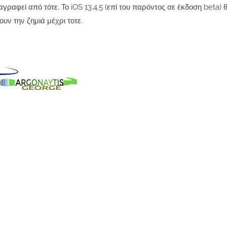
ραφεί από τότε. Το iOS 13.4.5 (επί του παρόντος σε έκδοση beta) 
υν την ζημιά μέχρι τοτε.