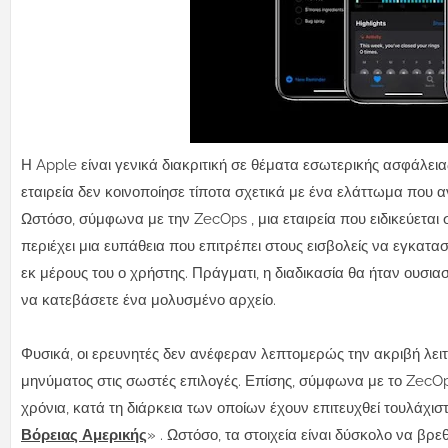
Η Apple είναι γενικά διακριτική σε θέματα εσωτερικής ασφάλεια
εταιρεία δεν κοινοποίησε τίποτα σχετικά με ένα ελάττωμα πο
Ωστόσο, σύμφωνα με την ZecOps , μια εταιρεία που ειδικεύετα
περιέχει μια ευπάθεια που επιτρέπει στους εισβολείς να εγκατ
εκ μέρους του ο χρήστης. Πράγματι, η διαδικασία θα ήταν ουσια
να κατεβάσετε ένα μολυσμένο αρχείο.
Φυσικά, οι ερευνητές δεν ανέφεραν λεπτομερώς την ακριβή λει
μηνύματος στις σωστές επιλογές. Επίσης, σύμφωνα με το ZecOp
χρόνια, κατά τη διάρκεια των οποίων έχουν επιτευχθεί τουλάχισ
Βόρειας Αμερικής
» . Ωστόσο, τα στοιχεία είναι δύσκολο να βρε