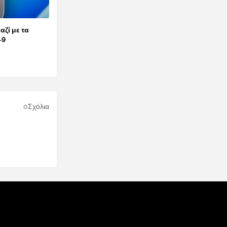
αζί με τα
.9
0Σχόλια