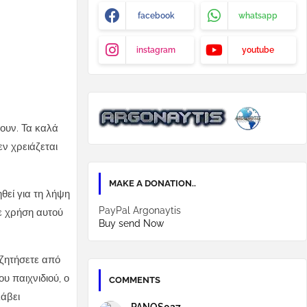
facebook
whatsapp
instagram
youtube
σουν.
Τα καλά
ν χρειάζεται
MAKE A DONATION..
θεί για τη λήψη
PayPal Argonaytis
ε χρήση αυτού
Buy send Now
 ζητήσετε από
υ παιχνιδιού, ο
COMMENTS
λάβει