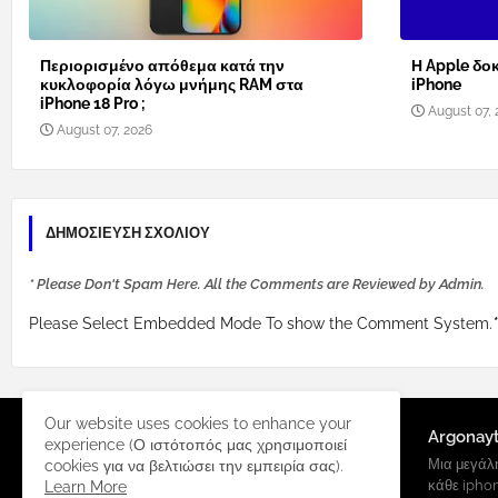
Περιορισμένο απόθεμα κατά την
Η Apple δοκ
κυκλοφορία λόγω μνήμης RAM στα
iPhone
iPhone 18 Pro ;
August 07, 
August 07, 2026
ΔΗΜΟΣΊΕΥΣΗ ΣΧΟΛΊΟΥ
* Please Don't Spam Here. All the Comments are Reviewed by Admin.
Please Select Embedded Mode To show the Comment System.
*
Our website uses cookies to enhance your
Argonay
experience (Ο ιστότοπός μας χρησιμοποιεί
Μια μεγάλη
cookies για να βελτιώσει την εμπειρία σας).
κάθε ipho
Learn More