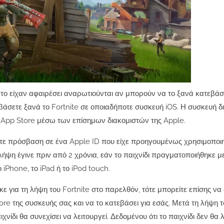
 το είχαν αφαιρέσει αναρωτιούνται αν μπορούν να το ξανά κατεβά
εβάσετε ξανά το Fortnite σε οποιαδήποτε συσκευή iOS.
Η συσκευή δε
 το App Store μέσω των επίσημων διακομιστών της Apple.
χετε πρόσβαση σε ένα Apple ID που είχε προηγουμένως χρησιμοποιη
λήψη έγινε πριν από 2 χρόνια, εάν το παιχνίδι πραγματοποιήθηκε μ
 iPhone, το iPad ή το iPod touch.
ε για τη λήψη του Fortnite στο παρελθόν, τότε μπορείτε επίσης να
ore της συσκευής σας και να το κατεβάσει για εσάς.
Μετά τη λήψη το
χνίδι θα συνεχίσει να λειτουργεί.
Δεδομένου ότι το παιχνίδι δεν θα 