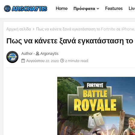
Home
Πρόσφατα
Features
Liv
Αρχική σελίδα
Πως να κάνετε ξανά εγκατάσταση το Fortnite σε iPhone,
Πως να κάνετε ξανά εγκατάσταση το F
Author -
Argonaytis
Αυγούστου 22, 2020
2 minute read