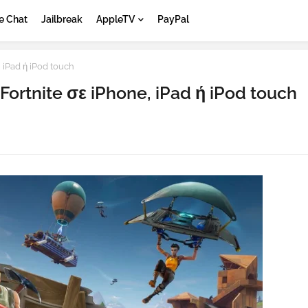
e Chat
Jailbreak
AppleTV
PayPal
 iPad ή iPod touch
ortnite σε iPhone, iPad ή iPod touch