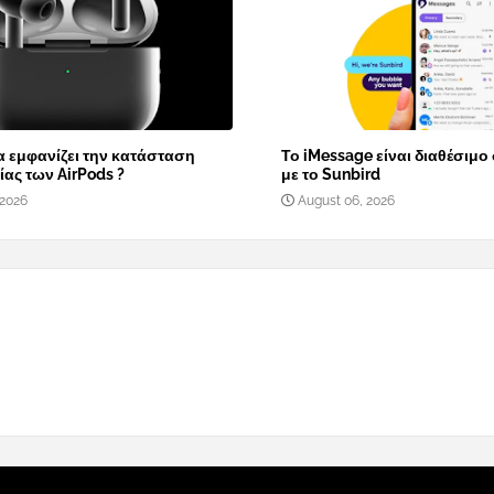
α εμφανίζει την κατάσταση
Το iMessage είναι διαθέσιμο
ας των AirPods ?
με το Sunbird
 2026
August 06, 2026