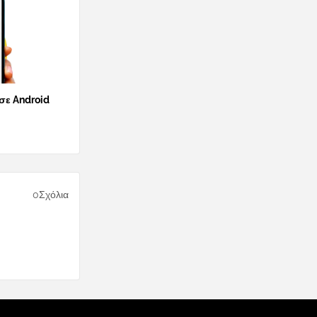
 σε Android
0Σχόλια