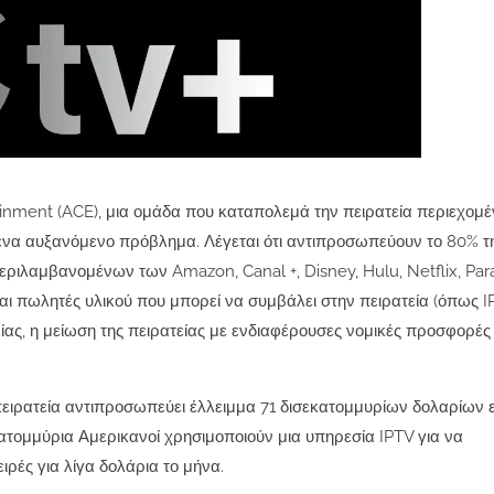
tainment (ACE), μια ομάδα που καταπολεμά την πειρατεία περιεχομ
ι ένα αυξανόμενο πρόβλημα.
Λέγεται ότι αντιπροσωπεύουν το 80% τη
περιλαμβανομένων των Amazon, Canal +, Disney, Hulu, Netflix, Pa
ι πωλητές υλικού που μπορεί να συμβάλει στην πειρατεία (όπως I
τείας, η μείωση της πειρατείας με ενδιαφέρουσες νομικές προσφορές 
πειρατεία αντιπροσωπεύει έλλειμμα 71 δισεκατομμυρίων δολαρίων 
 εκατομμύρια Αμερικανοί χρησιμοποιούν μια υπηρεσία IPTV για να
ρές για λίγα δολάρια το μήνα.