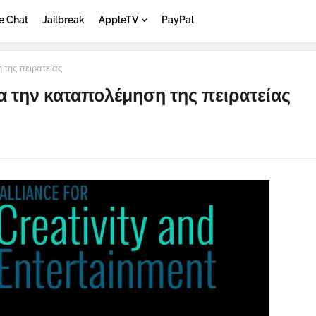
e Chat
Jailbreak
AppleTV
PayPal
 της πειρατείας
ια την καταπολέμηση της πειρατείας