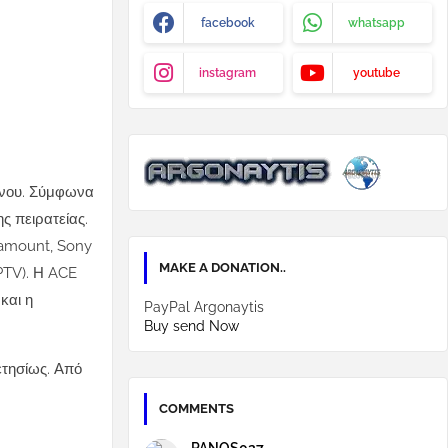
facebook
whatsapp
instagram
youtube
ένου.
Σύμφωνα
ς πειρατείας.
ramount, Sony
MAKE A DONATION..
PTV).
Η ACE
και η
PayPal Argonaytis
Buy send Now
ετησίως.
Από
COMMENTS