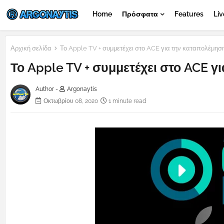
Home
Πρόσφατα
Features
Liv
Αρχική σελίδα
Το Apple TV + συμμετέχει στο ACE για την καταπολέμηση
Το Apple TV + συμμετέχει στο ACE γ
Author -
Argonaytis
Οκτωβρίου 08, 2020
1 minute read