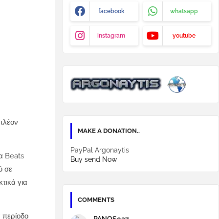
facebook
whatsapp
instagram
youtube
 πλέον
MAKE A DONATION..
PayPal Argonaytis
α Beats
Buy send Now
ύ σε
τικά για
COMMENTS
α περίοδο