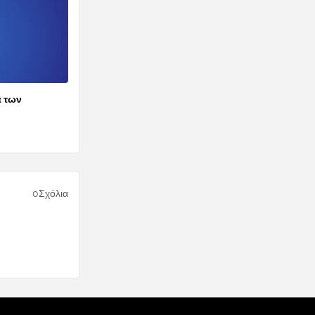
α των
0Σχόλια