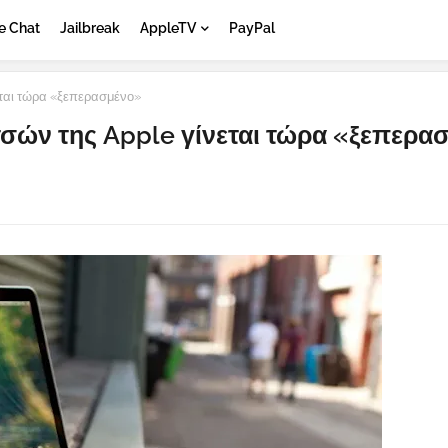
e Chat
Jailbreak
AppleTV
PayPal
εται τώρα «ξεπερασμένο»
τσών της Apple γίνεται τώρα «ξεπερα