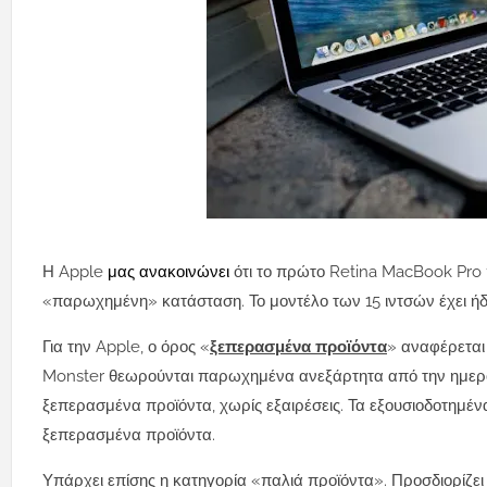
Η Apple
μας ανακοινώνει
ότι το πρώτο
Retina
MacBook Pro
«παρωχημένη» κατάσταση.
Το μοντέλο των 15 ιντσών έχει ή
Για την Apple, ο όρος «
ξεπερασμένα προϊόντα
» αναφέρεται
Monster θεωρούνται παρωχημένα ανεξάρτητα από την ημερ
ξεπερασμένα προϊόντα, χωρίς εξαιρέσεις.
Τα εξουσιοδοτημέν
ξεπερασμένα προϊόντα.
Υπάρχει επίσης η κατηγορία «παλιά προϊόντα».
Προσδιορίζει