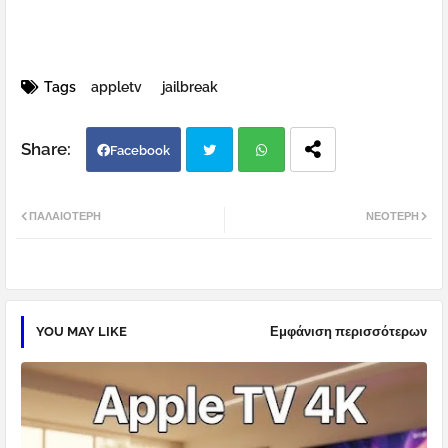
Tags
appletv
jailbreak
Facebook
Twi
Wh
ΠΑΛΑΙΌΤΕΡΗ
ΝΕΌΤΕΡΗ
tter
atsa
pp
YOU MAY LIKE
Εμφάνιση περισσότερων