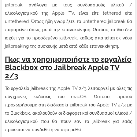
jailbreak, ανάλογα με τους συνδυασμούς υλικού /
υλικολογισμικού της Apple TV, είναι είτε tethered είτε
untethered. Όπως ήδη γνωρίζετε, το untethered jailbreak θα
παραμείνει όπως μετά την επανεκκίνηση. Ωστόσο, το ίδιο δεν
ισχύει για το προσδεμένο jailbreak, καθώς απαιτείται εκ νέου
jailbreaking της συσκευής μετά από κάθε επανεκκίνηση.
Πως να χρησιμοποιήστε το εργαλείο
Blackb0x στο Jailbreak Apple TV
2/3
Το εργαλείο jailbreak της Apple TV 2/3 λειτουργεί με όλες τις
σύγχρονες εκδόσεις του macOS. Ωστόσο, προτού
προχωρήσουμε στη διαδικασία jailbreak του Apple TV 2/3 με
το Blackb0x, ακολουθούν οι διαφορετικοί συνδυασμοί υλικού /
υλικολογισμικού που θα πουν εάν το jailbreak για εσάς
πρόκειται να συνδεθεί ή να αφαιρεθεί.