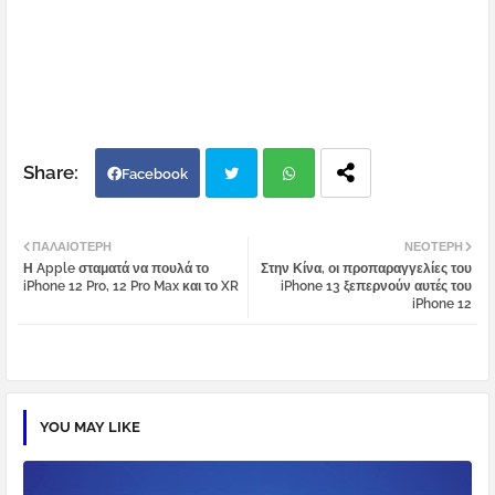
Facebook
Twi
Wh
ΠΑΛΑΙΌΤΕΡΗ
ΝΕΌΤΕΡΗ
Η Apple σταματά να πουλά το
Στην Κίνα, οι προπαραγγελίες του
tter
atsa
iPhone 12 Pro, 12 Pro Max και το XR
iPhone 13 ξεπερνούν αυτές του
iPhone 12
pp
YOU MAY LIKE