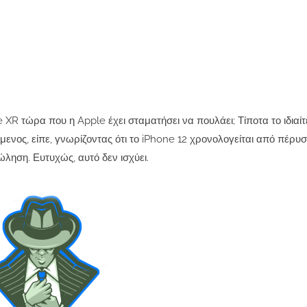
e XR τώρα που η Apple έχει σταματήσει να πουλάει; Τίποτα το ιδιαίτ
νος, είπε, γνωρίζοντας ότι το iPhone 12 χρονολογείται από πέρυσ
ληση. Ευτυχώς, αυτό δεν ισχύει.