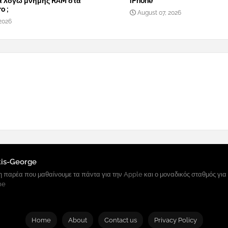
α λόγω μνήμης RAM στα
iPhone
o ;
August 07, 2026
2026
tis-George
 παρέα που μαθαίνουμε τα πάντα για την Apple και ο μοναδικός σταθμός για
ne
Home
About
Contact us
Privacy Policy