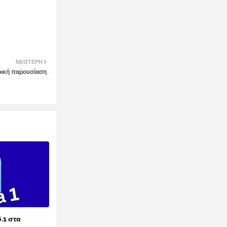
ΝΕΌΤΕΡΗ
ρική παρουσίαση
6.1 στα