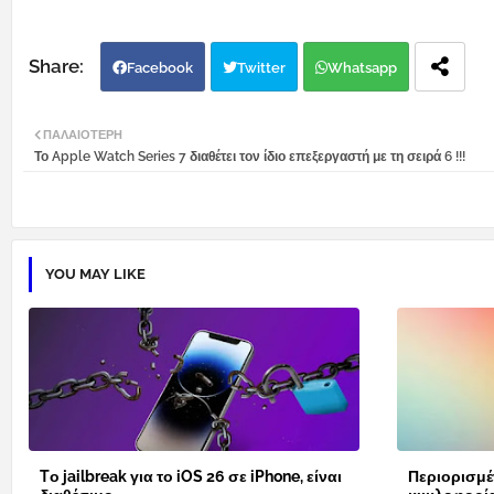
Facebook
Twitter
Whatsapp
ΠΑΛΑΙΌΤΕΡΗ
Το Apple Watch Series 7 διαθέτει τον ίδιο επεξεργαστή με τη σειρά 6 !!!
YOU MAY LIKE
Tο jailbreak για το iOS 26 σε iPhone, είναι
Περιορισμέ