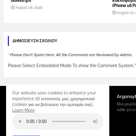
διαθέσιμο
κυκλοφορί
iPhone 18 Pr
August 08, 2026
August 07, 
ΔΗΜΟΣΊΕΥΣΗ ΣΧΟΛΊΟΥ
* Please Don't Spam Here. All the Comments are Reviewed by Admin.
Please Select Embedded Mode To show the Comment System.
*
Our website uses cookies to enhance your
Argonay
experience (Ο ιστότοπός μας χρησιμοποιεί
Μια μεγάλη
cookies για να βελτιώσει την εμπειρία σας).
κάθε ipho
Learn More