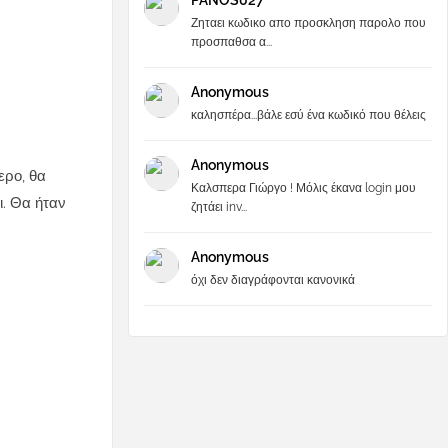
PANOS027
Ζηταει κωδικο απο προσκληση παρολο που
προσπαθσα α...
Anonymous
καλησπέρα...βάλε εσύ ένα κωδικό που θέλεις
Anonymous
ερο, θα
Καλσπερα Γιώργο ! Μόλις έκανα login μου
ι. Θα ήταν
ζητάει inv...
Anonymous
όχι δεν διαγράφονται κανονικά