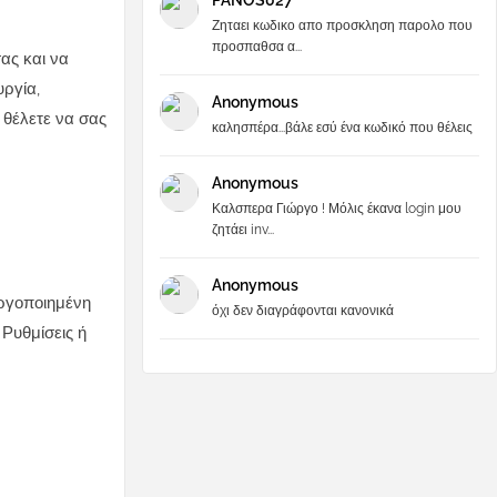
PANOS027
Ζηταει κωδικο απο προσκληση παρολο που
προσπαθσα α...
ας και να
υργία
,
Anonymous
 θέλετε να σας
καλησπέρα...βάλε εσύ ένα κωδικό που θέλεις
Anonymous
Καλσπερα Γιώργο ! Μόλις έκανα login μου
ζητάει inv...
Anonymous
εργοποιημένη
όχι δεν διαγράφονται κανονικά
Ρυθμίσεις ή