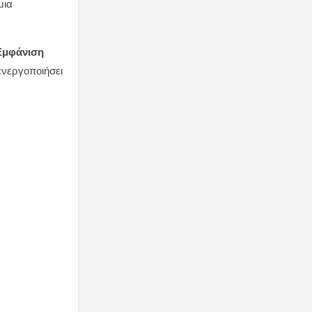
μια
Εμφάνιση
πενεργοποιήσει