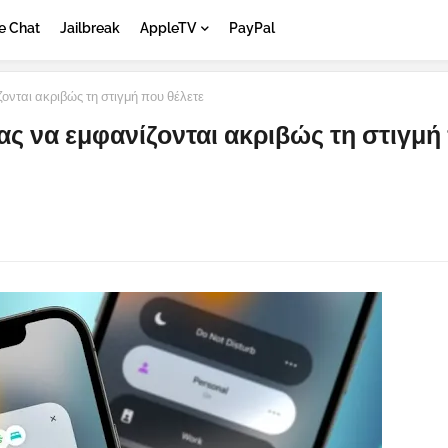
e Chat
Jailbreak
AppleTV
PayPal
ζονται ακριβώς τη στιγμή που θέλετε
σας να εμφανίζονται ακριβώς τη στιγμή