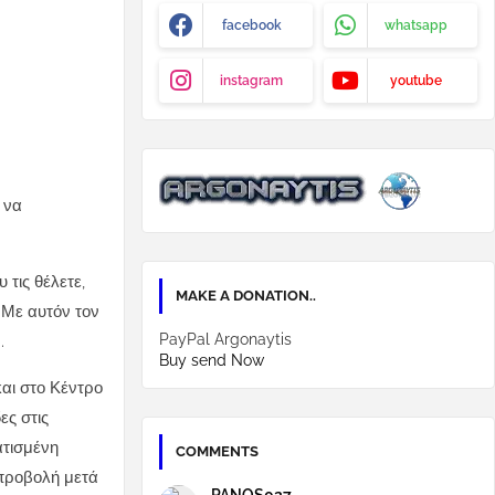
facebook
whatsapp
instagram
youtube
 να
τις θέλετε,
MAKE A DONATION..
 Με αυτόν τον
PayPal Argonaytis
.
Buy send Now
αι στο Κέντρο
ες στις
ατισμένη
COMMENTS
α προβολή μετά