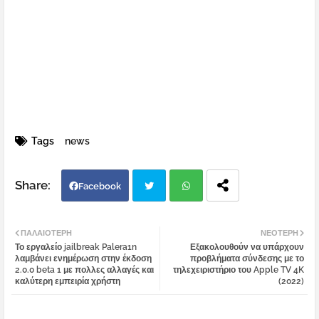
Tags
news
Facebook
Twi
Wh
ΠΑΛΑΙΌΤΕΡΗ
ΝΕΌΤΕΡΗ
Το εργαλείο jailbreak Palera1n
Εξακολουθούν να υπάρχουν
tter
atsa
λαμβάνει ενημέρωση στην έκδοση
προβλήματα σύνδεσης με το
2.0.0 beta 1 με πολλες αλλαγές και
τηλεχειριστήριο του Apple TV 4K
καλύτερη εμπειρία χρήστη
(2022)
pp