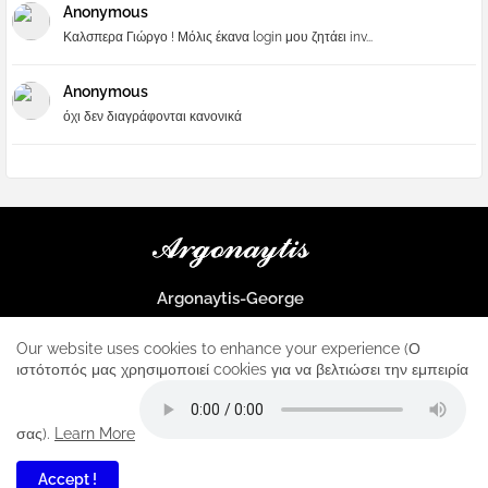
Anonymous
Καλσπερα Γιώργο ! Μόλις έκανα login μου ζητάει inv...
Anonymous
όχι δεν διαγράφονται κανονικά
Argonaytis-George
Μια μεγάλη παρέα που μαθαίνουμε τα πάντα για την Apple και ο
μοναδικός σταθμός για κάθε iphone
Our website uses cookies to enhance your experience (Ο
ιστότοπός μας χρησιμοποιεί cookies για να βελτιώσει την εμπειρία
Home
About
Contact us
Privacy Policy
σας).
Learn More
Accept !
4
All Right Reserved Copyright ...