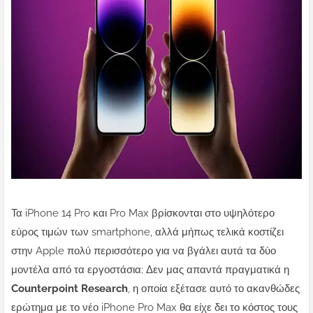
Τα iPhone 14 Pro και Pro Max βρίσκονται στο υψηλότερο
εύρος τιμών των smartphone, αλλά μήπως τελικά κοστίζει
στην Apple πολύ περισσότερο για να βγάλει αυτά τα δύο
μοντέλα από τα εργοστάσια;
Δεν μας απαντά πραγματικά η
Counterpoint Research
, η οποία εξέτασε αυτό το ακανθώδες
ερώτημα με το νέο iPhone Pro Max θα είχε δει το κόστος τους