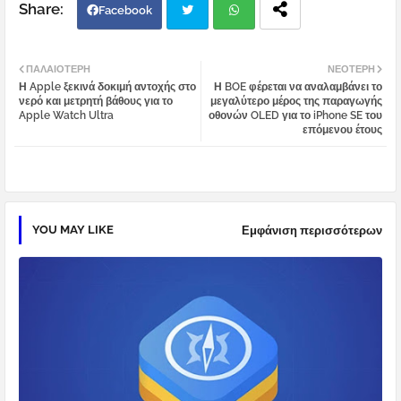
Facebook
Twi
Wh
ΠΑΛΑΙΌΤΕΡΗ
ΝΕΌΤΕΡΗ
Η Apple ξεκινά δοκιμή αντοχής στο
Η BOE φέρεται να αναλαμβάνει το
tter
atsa
νερό και μετρητή βάθους για το
μεγαλύτερο μέρος της παραγωγής
Apple Watch Ultra
οθονών OLED για το iPhone SE του
επόμενου έτους
pp
YOU MAY LIKE
Εμφάνιση περισσότερων