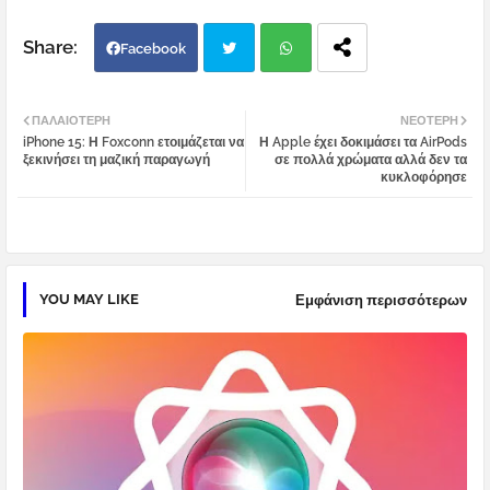
Facebook
Twi
Wh
ΠΑΛΑΙΌΤΕΡΗ
ΝΕΌΤΕΡΗ
iPhone 15: Η Foxconn ετοιμάζεται να
Η Apple έχει δοκιμάσει τα AirPods
tter
atsa
ξεκινήσει τη μαζική παραγωγή
σε πολλά χρώματα αλλά δεν τα
κυκλοφόρησε
pp
YOU MAY LIKE
Εμφάνιση περισσότερων