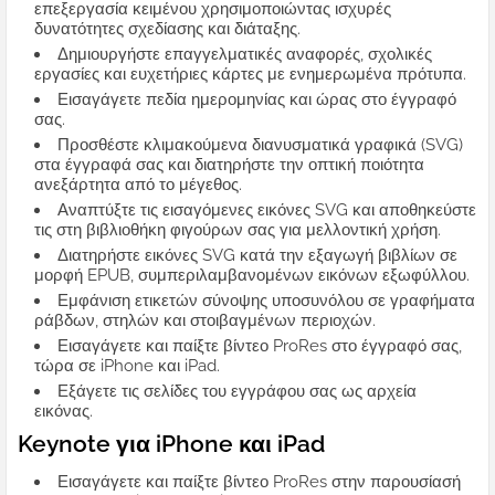
επεξεργασία κειμένου χρησιμοποιώντας ισχυρές
δυνατότητες σχεδίασης και διάταξης.
Δημιουργήστε επαγγελματικές αναφορές, σχολικές
εργασίες και ευχετήριες κάρτες με ενημερωμένα πρότυπα.
Εισαγάγετε πεδία ημερομηνίας και ώρας στο έγγραφό
σας.
Προσθέστε κλιμακούμενα διανυσματικά γραφικά (SVG)
στα έγγραφά σας και διατηρήστε την οπτική ποιότητα
ανεξάρτητα από το μέγεθος.
Αναπτύξτε τις εισαγόμενες εικόνες SVG και αποθηκεύστε
τις στη βιβλιοθήκη φιγούρων σας για μελλοντική χρήση.
Διατηρήστε εικόνες SVG κατά την εξαγωγή βιβλίων σε
μορφή EPUB, συμπεριλαμβανομένων εικόνων εξωφύλλου.
Εμφάνιση ετικετών σύνοψης υποσυνόλου σε γραφήματα
ράβδων, στηλών και στοιβαγμένων περιοχών.
Εισαγάγετε και παίξτε βίντεο ProRes στο έγγραφό σας,
τώρα σε iPhone και iPad.
Εξάγετε τις σελίδες του εγγράφου σας ως αρχεία
εικόνας.
Keynote για iPhone και iPad
Εισαγάγετε και παίξτε βίντεο ProRes στην παρουσίασή