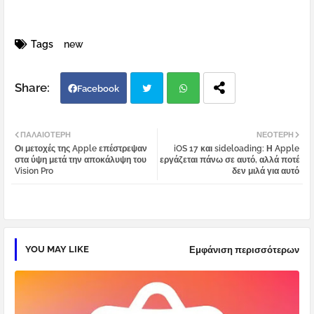
Tags
new
Facebook
Twi
Wh
ΠΑΛΑΙΌΤΕΡΗ
ΝΕΌΤΕΡΗ
Οι μετοχές της Apple επέστρεψαν
iOS 17 και sideloading: Η Apple
tter
atsa
στα ύψη μετά την αποκάλυψη του
εργάζεται πάνω σε αυτό, αλλά ποτέ
Vision Pro
δεν μιλά για αυτό
pp
YOU MAY LIKE
Εμφάνιση περισσότερων