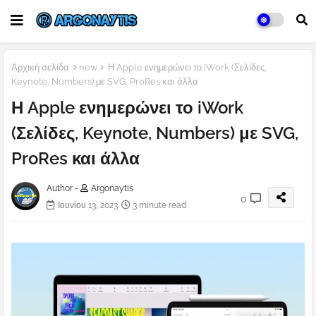
Αρχική σελίδα
new
Η Apple ενημερώνει το iWork (Σελίδες,
Keynote, Numbers) με SVG, ProRes και άλλα
Η Apple ενημερώνει το iWork
(Σελίδες, Keynote, Numbers) με SVG,
ProRes και άλλα
Author -
Argonaytis
0
Ιουνίου 13, 2023
3 minute read