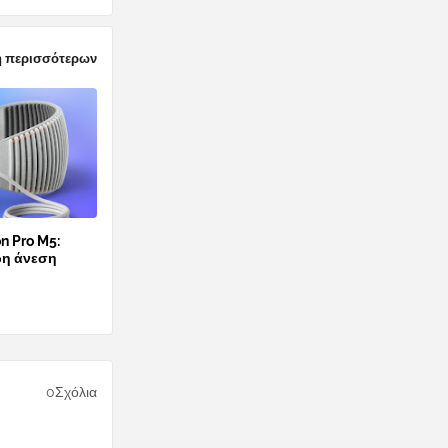
 περισσότερων
n Pro M5:
ρη άνεση
0Σχόλια