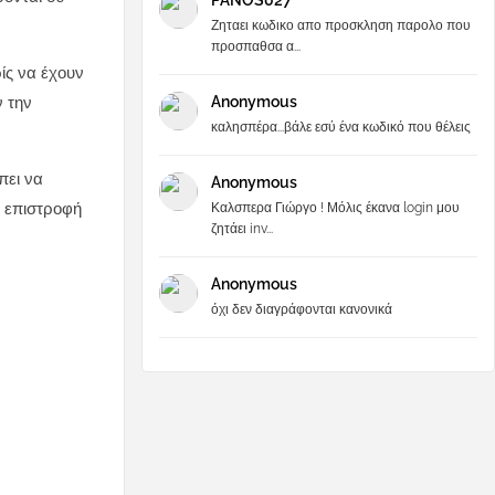
PANOS027
Ζηταει κωδικο απο προσκληση παρολο που
προσπαθσα α...
ίς να έχουν
Anonymous
ν την
καλησπέρα...βάλε εσύ ένα κωδικό που θέλεις
πει να
Anonymous
α επιστροφή
Καλσπερα Γιώργο ! Μόλις έκανα login μου
ζητάει inv...
Anonymous
όχι δεν διαγράφονται κανονικά