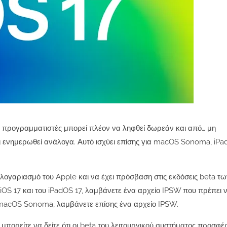
για προγραμματιστές μπορεί πλέον να ληφθεί δωρεάν και από… μη
ι ενημερωθεί ανάλογα. Αυτό ισχύει επίσης για macOS Sonoma, iPa
 λογαριασμό του Apple και να έχει πρόσβαση στις εκδόσεις beta των
OS 17 και του iPadOS 17, λαμβάνετε ένα αρχείο IPSW που πρέπει 
το macOS Sonoma, λαμβάνετε επίσης ένα αρχείο IPSW.
μπορείτε να δείτε ότι οι beta του λειτουργικού συστήματος προσφέ