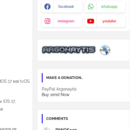
facebook
whatsapp
instagram
youtube
MAKE A DONATION..
dOS 17 και tvOS
PayPal Argonaytis
Buy send Now
 iOS 17,
να
COMMENTS
ρονται σε