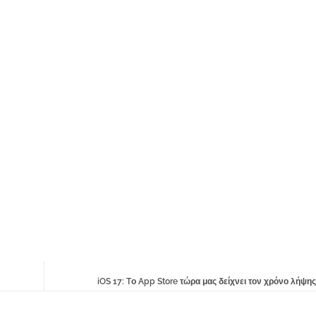
iOS 17: Tο App Store τώρα μας δείχνει τον χρόνο λήψη