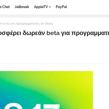
e Chat
Jailbreak
AppleTV
PayPal
 beta για προγραμματιστές σε όλους
οσφέρει δωρεάν beta για προγραμματι