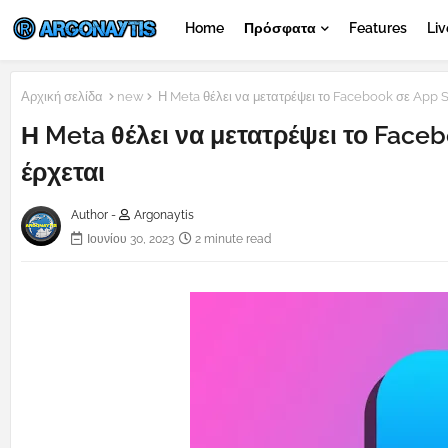
Home
Πρόσφατα
Features
Liv
Αρχική σελίδα
new
Η Meta θέλει να μετατρέψει το Facebook σε App S
Η Meta θέλει να μετατρέψει το Face
έρχεται
Author -
Argonaytis
Ιουνίου 30, 2023
2 minute read