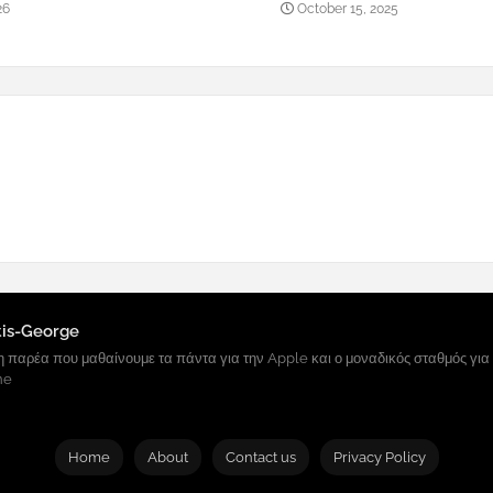
26
October 15, 2025
tis-George
 παρέα που μαθαίνουμε τα πάντα για την Apple και ο μοναδικός σταθμός για
ne
Home
About
Contact us
Privacy Policy