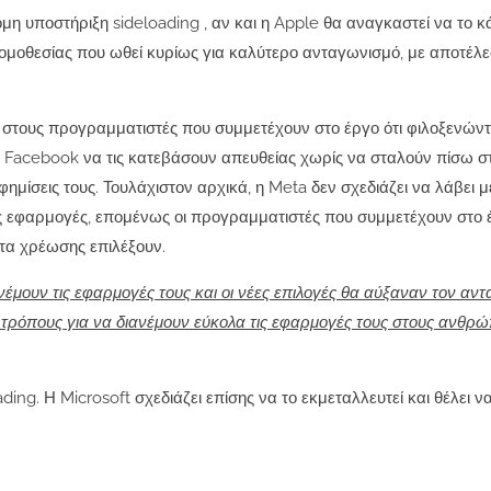
μη υποστήριξη sideloading , αν και η Apple θα αναγκαστεί να το κ
νομοθεσίας που ωθεί κυρίως για καλύτερο ανταγωνισμό, με αποτέλ
ς στους προγραμματιστές που συμμετέχουν στο έργο ότι φιλοξενώντ
υ Facebook να τις κατεβάσουν απευθείας χωρίς να σταλούν πίσω σ
ημίσεις τους. Τουλάχιστον αρχικά, η Meta δεν σχεδιάζει να λάβει 
 εφαρμογές, επομένως οι προγραμματιστές που συμμετέχουν στο 
τα χρέωσης επιλέξουν.
μουν τις εφαρμογές τους και οι νέες επιλογές θα αύξαναν τον αν
 τρόπους για να διανέμουν εύκολα τις εφαρμογές τους στους ανθρώ
oading. Η Microsoft σχεδιάζει επίσης να το εκμεταλλευτεί και θέλει 