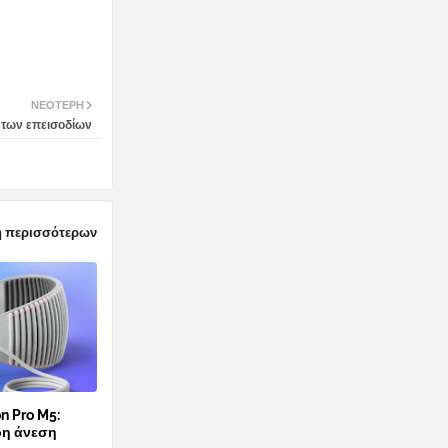
ΝΕΌΤΕΡΗ
 των επεισοδίων
 περισσότερων
n Pro M5:
ρη άνεση