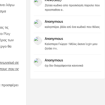
PANOS027
άνει λόγω
Ζηταει κωδικο απο προσκληση παρολο που
προσπαθσα α...
εσμα
Anonymous
καλησπέρα...βάλε εσύ ένα κωδικό που θέλεις
ας τις
το Play
Anonymous
μέρος των
Καλσπερα Γιώργο ! Μόλις έκανα login μου
έργο θα
ζητάει inv...
Anonymous
ταγωνισμό σε
όχι δεν διαγράφονται κανονικά
πους που τις
να προσφέρει