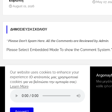
Ευρώπη
May 07, 20
August 01, 2026
ΔΗΜΟΣΊΕΥΣΗ ΣΧΟΛΊΟΥ
* Please Don't Spam Here. All the Comments are Reviewed by Admin.
Please Select Embedded Mode To show the Comment System.
*
Our website uses cookies to enhance your
Argonay
experience (Ο ιστότοπός μας χρησιμοποιεί
Μια μεγάλη
cookies για να βελτιώσει την εμπειρία σας).
κάθε ipho
Learn More
Accept !