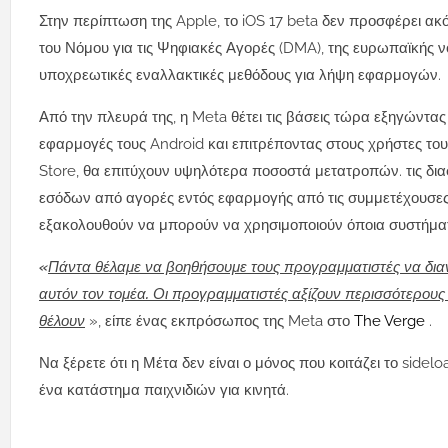
Στην περίπτωση της Apple, το iOS 17 beta δεν προσφέρει ακό
του Νόμου για τις Ψηφιακές Αγορές (DMA), της ευρωπαϊκής 
υποχρεωτικές εναλλακτικές μεθόδους για λήψη εφαρμογών.
Από την πλευρά της, η Meta θέτει τις βάσεις τώρα εξηγώντα
εφαρμογές τους Android και επιτρέποντας στους χρήστες το
Store, θα επιτύχουν υψηλότερα ποσοστά μετατροπών. τις διαφ
εσόδων από αγορές εντός εφαρμογής από τις συμμετέχουσες
εξακολουθούν να μπορούν να χρησιμοποιούν όποια συστήμα
«
Πάντα θέλαμε να βοηθήσουμε τους προγραμματιστές να διανέ
αυτόν τον τομέα. Οι προγραμματιστές αξίζουν περισσότερους
θέλουν
», είπε ένας εκπρόσωπος της Meta στο
The Verge
.
Να ξέρετε ότι η Μέτα δεν είναι ο μόνος που κοιτάζει το sidel
ένα κατάστημα παιχνιδιών για κινητά.