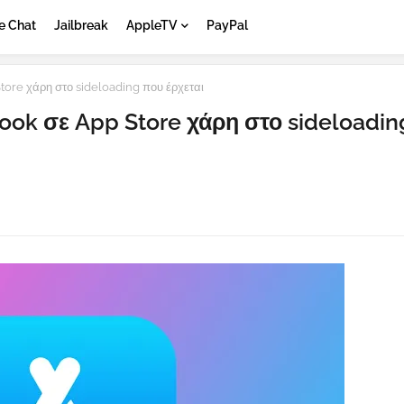
e Chat
Jailbreak
AppleTV
PayPal
tore χάρη στο sideloading που έρχεται
book σε App Store χάρη στο sideloadi