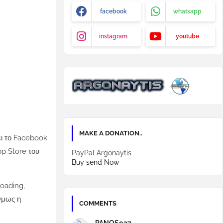
facebook
whatsapp
instagram
youtube
MAKE A DONATION..
ει το Facebook
p Store του
PayPal Argonaytis
Buy send Now
loading,
Όμως η
COMMENTS