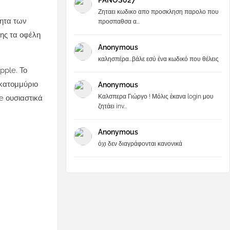
PANOS027
Ζηταει κωδικο απο προσκληση παρολο που
τητα των
προσπαθσα α...
σης τα οφέλη
Anonymous
καλησπέρα...βάλε εσύ ένα κωδικό που θέλεις
pple. Το
εκατομμύριο
Anonymous
Καλσπερα Γιώργο ! Μόλις έκανα login μου
le ουσιαστικά
ζητάει inv...
Anonymous
όχι δεν διαγράφονται κανονικά