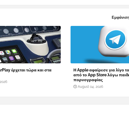
Εμφάνιση
rPlay έρχεται τώρα και στα
Η Apple αφαίρεσε για λίγο τ
από το App Store λόγω παιδ
πορνογραφίας
 2026
August 04, 2026