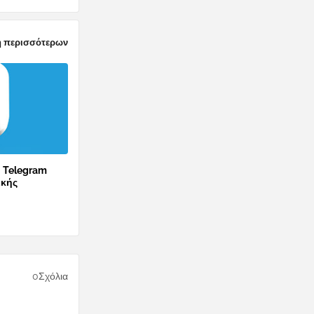
 περισσότερων
ο Telegram
ικής
0Σχόλια