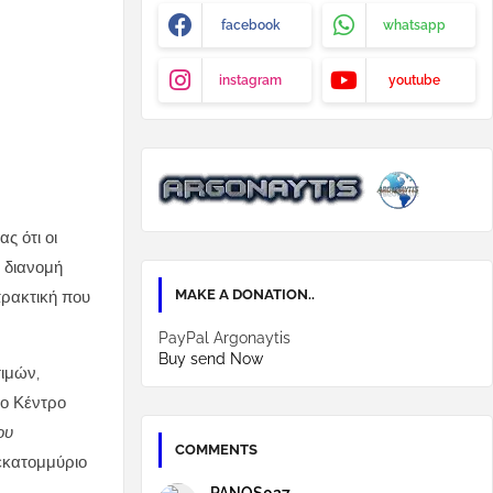
facebook
whatsapp
instagram
youtube
ς ότι οι
 διανομή
MAKE A DONATION..
πρακτική που
PayPal Argonaytis
Buy send Now
τιμών,
το Κέντρο
ου
COMMENTS
σεκατομμύριο