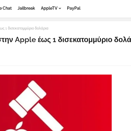
e Chat
Jailbreak
AppleTV
PayPal
ως 1 δισεκατομμύριο δολάρια
στην Apple έως 1 δισεκατομμύριο δολά