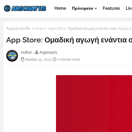
Home
Πρόσφατα
Features
Liv
Αρχική σελίδα
news
App Store: Ομαδική αγωγή ενάντια στην Apple έ
App Store: Ομαδική αγωγή ενάντια 
Author -
Argonaytis
Ιουλίου 25, 2023
1 minute read