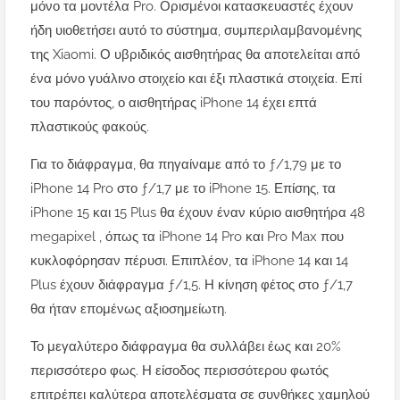
μόνο τα μοντέλα Pro. Ορισμένοι κατασκευαστές έχουν
ήδη υιοθετήσει αυτό το σύστημα, συμπεριλαμβανομένης
της Xiaomi. Ο υβριδικός αισθητήρας θα αποτελείται από
ένα μόνο γυάλινο στοιχείο και έξι πλαστικά στοιχεία. Επί
του παρόντος, ο αισθητήρας iPhone 14 έχει επτά
πλαστικούς φακούς.
Για το διάφραγμα, θα πηγαίναμε από το ƒ/1,79 με το
iPhone 14 Pro στο ƒ/1,7 με το iPhone 15. Επίσης, τα
iPhone 15 και 15 Plus θα έχουν έναν κύριο αισθητήρα 48
megapixel , όπως τα iPhone 14 Pro και Pro Max που
κυκλοφόρησαν πέρυσι. Επιπλέον, τα iPhone 14 και 14
Plus έχουν διάφραγμα ƒ/1,5. Η κίνηση φέτος στο ƒ/1,7
θα ήταν επομένως αξιοσημείωτη.
Το μεγαλύτερο διάφραγμα θα συλλάβει έως και 20%
περισσότερο φως. Η είσοδος περισσότερου φωτός
επιτρέπει καλύτερα αποτελέσματα σε συνθήκες χαμηλού