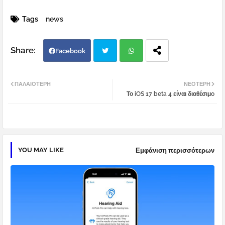
Tags
news
Facebook
Twi
Wh
ΠΑΛΑΙΌΤΕΡΗ
ΝΕΌΤΕΡΗ
Το iOS 17 beta 4 είναι διαθέσιμo
tter
atsa
pp
YOU MAY LIKE
Εμφάνιση περισσότερων