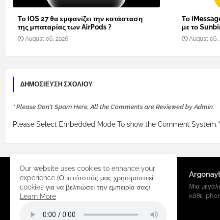
Το iOS 27 θα εμφανίζει την κατάσταση
Το iMessage
της μπαταρίας των AirPods ?
με το Sunbi
August 06, 2026
August 06,
ΔΗΜΟΣΊΕΥΣΗ ΣΧΟΛΊΟΥ
* Please Don't Spam Here. All the Comments are Reviewed by Admin.
Please Select Embedded Mode To show the Comment System.
*
Our website uses cookies to enhance your
Argonay
experience (Ο ιστότοπός μας χρησιμοποιεί
Μια μεγάλη
cookies για να βελτιώσει την εμπειρία σας).
κάθε ipho
Learn More