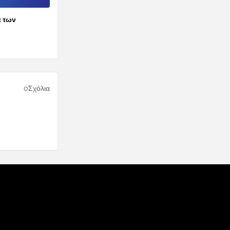
α των
0Σχόλια