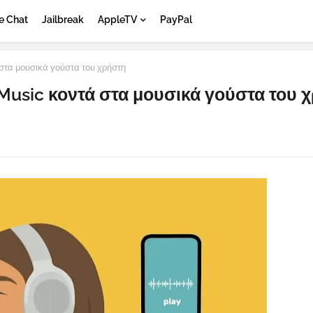
e Chat
Jailbreak
AppleTV
PayPal
στα μουσικά γούστα του χρήστη
Music κοντά στα μουσικά γούστα του 