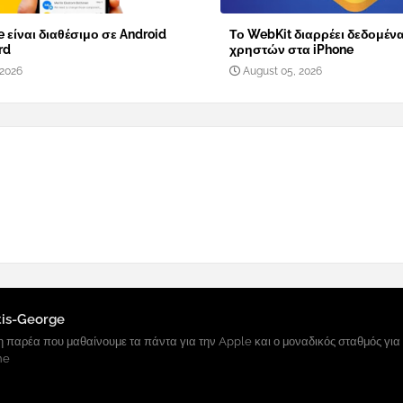
 είναι διαθέσιμο σε Android
Το WebKit διαρρέει δεδομέν
rd
χρηστών στα iPhone
 2026
August 05, 2026
tis-George
 παρέα που μαθαίνουμε τα πάντα για την Apple και ο μοναδικός σταθμός για
ne