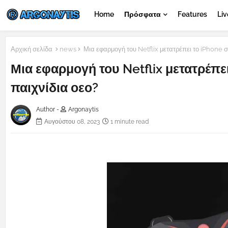
Home
Πρόσφατα
Features
Liv
Αρχική σελίδα
news
Μια εφαρμογή του Netflix μετατρέπει το iPhone σε χ
Μια εφαρμογή του Netflix μετατρέπει 
παιχνίδια οεο?
Author -
Argonaytis
Αυγούστου 08, 2023
1 minute read