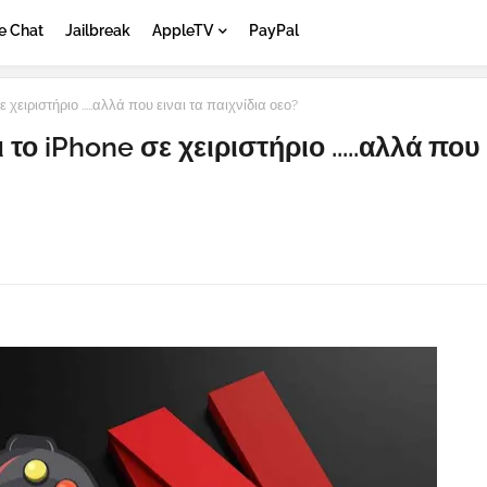
e Chat
Jailbreak
AppleTV
PayPal
ειριστήριο .....αλλά που ειναι τα παιχνίδια οεο?
το iPhone σε χειριστήριο .....αλλά που 