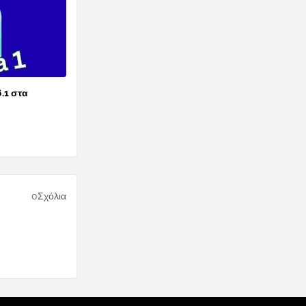
6.1 στα
0Σχόλια