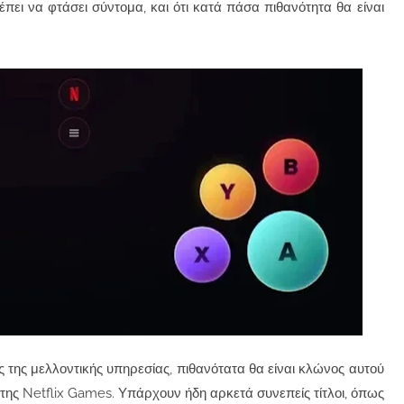
έπει να φτάσει σύντομα, και ότι κατά πάσα πιθανότητα θα είναι
 της μελλοντικής υπηρεσίας, πιθανότατα θα είναι κλώνος αυτού
της Netflix Games. Υπάρχουν ήδη αρκετά συνεπείς τίτλοι, όπως