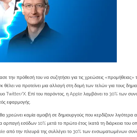
ρασε την πρόθεσή του να συζητήσει για τις χρεώσεις «προμήθειας» 
 θέλει να προτείνει μια αλλαγή στη δομή των τελών για τους δημι
τυο Twitter/X. Επί του παρόντος, η Apple λαμβάνει το 30% των συ
τός εφαρμογής.
α χρεώνει καμία αμοιβή σε δημιουργούς που κερδίζουν λιγότερα 
ια αρπαγή εσόδων 10% μετά το πρώτο έτος (κατά τη διάρκεια του οπο
Apple από την πλευρά της συλλέγει το 30% των ενσωματωμένων συ