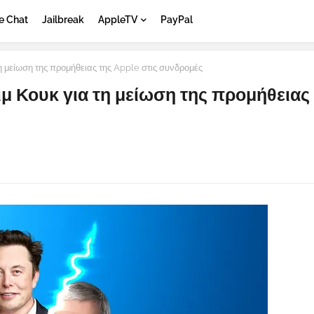
e Chat
Jailbreak
AppleTV
PayPal
η μείωση της προμήθειας της Apple στις συνδρομές
μ Κουκ για τη μείωση της προμήθειας