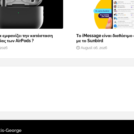
α εμφανίζει την κατάσταση
Το iMessage είναι διαθέσιμο
ας των AirPods ?
με το Sunbird
 2026
August 06, 2026
tis-George