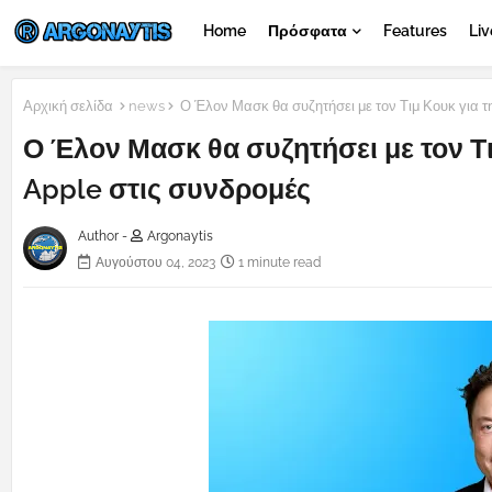
Home
Πρόσφατα
Features
Liv
Αρχική σελίδα
news
Ο Έλον Μασκ θα συζητήσει με τον Τιμ Κουκ για τ
Ο Έλον Μασκ θα συζητήσει με τον Τι
Apple στις συνδρομές
Author -
Argonaytis
Αυγούστου 04, 2023
1 minute read