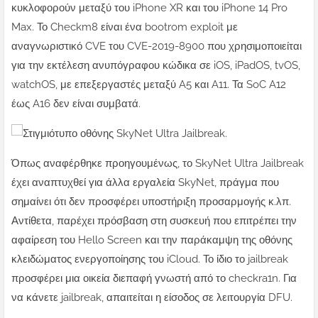
κυκλοφορούν μεταξύ του iPhone XR και του iPhone 14 Pro
Max. Το Checkm8 είναι ένα bootrom exploit με
αναγνωριστικό CVE του CVE-2019-8900 που χρησιμοποιείται
για την εκτέλεση ανυπόγραφου κώδικα σε iOS, iPadOS, tvOS,
watchOS, με επεξεργαστές μεταξύ A5 και A11. Τα SoC A12
έως A16 δεν είναι συμβατά.
Όπως αναφέρθηκε προηγουμένως, το SkyNet Ultra Jailbreak
έχει αναπτυχθεί για άλλα εργαλεία SkyNet, πράγμα που
σημαίνει ότι δεν προσφέρει υποστήριξη προσαρμογής κ.λπ.
Αντίθετα, παρέχει πρόσβαση στη συσκευή που επιτρέπει την
αφαίρεση του Hello Screen και την παράκαμψη της οθόνης
κλειδώματος ενεργοποίησης του iCloud. Το ίδιο το jailbreak
προσφέρει μια οικεία διεπαφή γνωστή από το checkra1n. Για
να κάνετε jailbreak, απαιτείται η είσοδος σε λειτουργία DFU.