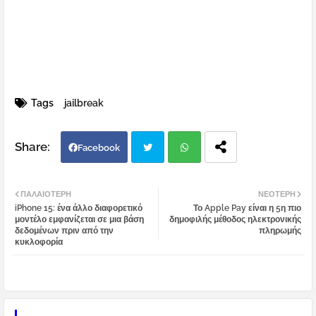
Tags
jailbreak
Facebook
Twi
Wh
ΠΑΛΑΙΌΤΕΡΗ
ΝΕΌΤΕΡΗ
iPhone 15: ένα άλλο διαφορετικό
Το Apple Pay είναι η 5η πιο
tter
atsa
μοντέλο εμφανίζεται σε μια βάση
δημοφιλής μέθοδος ηλεκτρονικής
δεδομένων πριν από την
πληρωμής
κυκλοφορία
pp