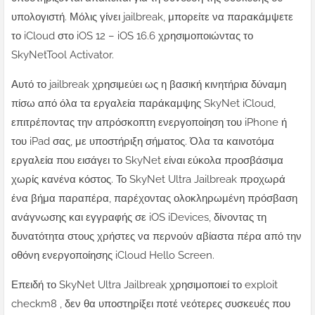
υπολογιστή. Μόλις γίνει jailbreak, μπορείτε να παρακάμψετε
το iCloud στο iOS 12 – iOS 16.6 χρησιμοποιώντας το
SkyNetTool Activator.
Αυτό το jailbreak χρησιμεύει ως η βασική κινητήρια δύναμη
πίσω από όλα τα εργαλεία παράκαμψης SkyNet iCloud,
επιτρέποντας την απρόσκοπτη ενεργοποίηση του iPhone ή
του iPad σας, με υποστήριξη σήματος. Όλα τα καινοτόμα
εργαλεία που εισάγει το SkyNet είναι εύκολα προσβάσιμα
χωρίς κανένα κόστος. Το SkyNet Ultra Jailbreak προχωρά
ένα βήμα παραπέρα, παρέχοντας ολοκληρωμένη πρόσβαση
ανάγνωσης και εγγραφής σε iOS iDevices, δίνοντας τη
δυνατότητα στους χρήστες να περνούν αβίαστα πέρα ​​από την
οθόνη ενεργοποίησης iCloud Hello Screen.
Επειδή το SkyNet Ultra Jailbreak χρησιμοποιεί το exploit
checkm8 , δεν θα υποστηρίξει ποτέ νεότερες συσκευές που