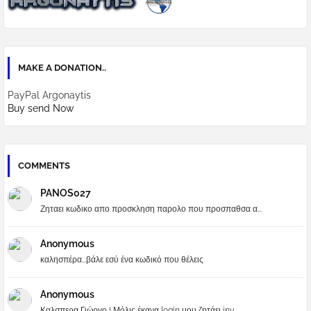
MAKE A DONATION..
PayPal Argonaytis
Buy send Now
COMMENTS
PANOS027
Ζηταει κωδικο απο προσκληση παρολο που προσπαθσα α...
Anonymous
καλησπέρα...βάλε εσύ ένα κωδικό που θέλεις
Anonymous
Καλσπερα Γιώργο ! Μόλις έκανα login μου ζητάει inv...