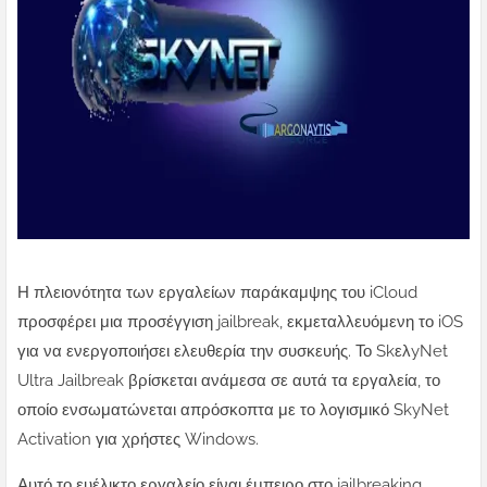
Η πλειονότητα των εργαλείων παράκαμψης του iCloud
προσφέρει μια προσέγγιση jailbreak, εκμεταλλευόμενη το iOS
για να ενεργοποιήσει ελευθερία την συσκευής. Το SkελyNet
Ultra Jailbreak βρίσκεται ανάμεσα σε αυτά τα εργαλεία, το
οποίο ενσωματώνεται απρόσκοπτα με το λογισμικό SkyNet
Activation για χρήστες Windows.
Αυτό το ευέλικτο εργαλείο είναι έμπειρο στο jailbreaking