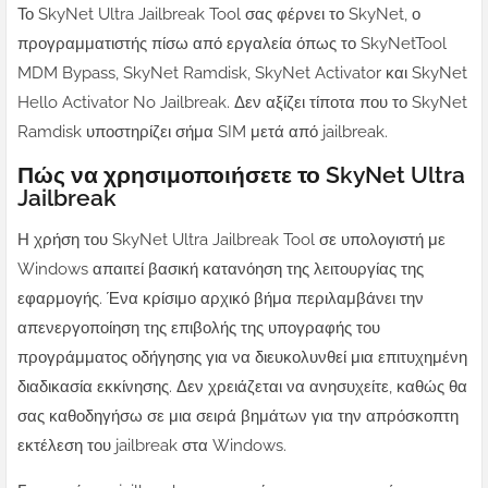
Το SkyNet Ultra Jailbreak Tool σας φέρνει το SkyNet, ο
προγραμματιστής πίσω από εργαλεία όπως το SkyNetTool
MDM Bypass, SkyNet Ramdisk, SkyNet Activator και SkyNet
Hello Activator No Jailbreak. Δεν αξίζει τίποτα που το SkyNet
Ramdisk υποστηρίζει σήμα SIM μετά από jailbreak.
Πώς να χρησιμοποιήσετε το SkyNet Ultra
Jailbreak
Η χρήση του SkyNet Ultra Jailbreak Tool σε υπολογιστή με
Windows απαιτεί βασική κατανόηση της λειτουργίας της
εφαρμογής. Ένα κρίσιμο αρχικό βήμα περιλαμβάνει την
απενεργοποίηση της επιβολής της υπογραφής του
προγράμματος οδήγησης για να διευκολυνθεί μια επιτυχημένη
διαδικασία εκκίνησης. Δεν χρειάζεται να ανησυχείτε, καθώς θα
σας καθοδηγήσω σε μια σειρά βημάτων για την απρόσκοπτη
εκτέλεση του jailbreak στα Windows.