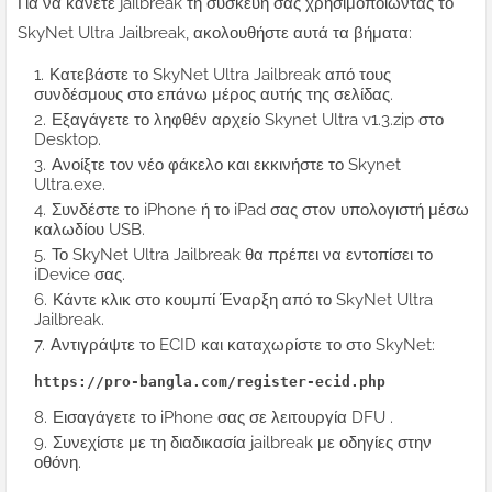
Για να κάνετε jailbreak τη συσκευή σας χρησιμοποιώντας το
SkyNet Ultra Jailbreak, ακολουθήστε αυτά τα βήματα:
Κατεβάστε το SkyNet Ultra Jailbreak από τους
συνδέσμους στο επάνω μέρος αυτής της σελίδας.
Εξαγάγετε το ληφθέν αρχείο Skynet Ultra v1.3.zip στο
Desktop.
Ανοίξτε τον νέο φάκελο και εκκινήστε το Skynet
Ultra.exe.
Συνδέστε το iPhone ή το iPad σας στον υπολογιστή μέσω
καλωδίου USB.
Το SkyNet Ultra Jailbreak θα πρέπει να εντοπίσει το
iDevice σας.
Κάντε κλικ στο κουμπί Έναρξη από το SkyNet Ultra
Jailbreak.
Αντιγράψτε το ECID και καταχωρίστε το στο SkyNet:
https://pro-bangla.com/register-ecid.php
Εισαγάγετε το iPhone σας σε λειτουργία DFU .
Συνεχίστε με τη διαδικασία jailbreak με οδηγίες στην
οθόνη.