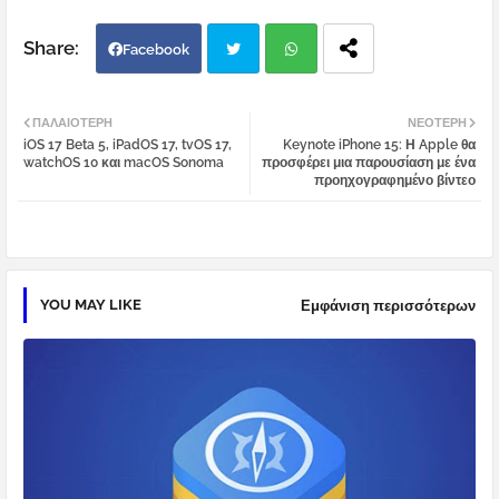
Facebook
Twi
Wh
ΠΑΛΑΙΌΤΕΡΗ
ΝΕΌΤΕΡΗ
iOS 17 Beta 5, iPadOS 17, tvOS 17,
Keynote iPhone 15: Η Apple θα
tter
atsa
watchOS 10 και macOS Sonoma
προσφέρει μια παρουσίαση με ένα
προηχογραφημένο βίντεο
pp
YOU MAY LIKE
Εμφάνιση περισσότερων