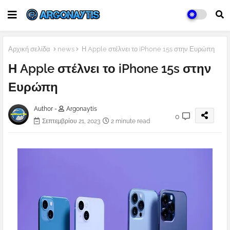
Αρχική σελίδα
news
Η Apple στέλνει το iPhone 15s στην Ευρώπη
Η Apple στέλνει το iPhone 15s στην
Ευρώπη
Author -
Argonaytis
0
Σεπτεμβρίου 21, 2023
2 minute read