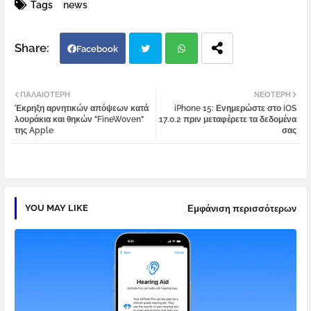
Tags
news
Facebook
Twi
Wh
ΠΑΛΑΙΌΤΕΡΗ
ΝΕΌΤΕΡΗ
Έκρηξη αρνητικών απόψεων κατά
iPhone 15: Ενημερώστε στο iOS
tter
atsa
λουράκια και θηκών "FineWoven"
17.0.2 πριν μεταφέρετε τα δεδομένα
της Apple
σας
pp
YOU MAY LIKE
Εμφάνιση περισσότερων