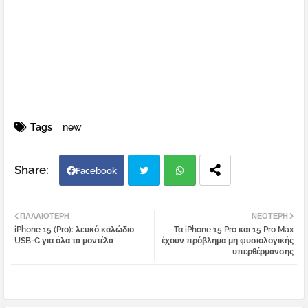
Tags
new
Facebook
Twi
Wh
ΠΑΛΑΙΌΤΕΡΗ
ΝΕΌΤΕΡΗ
iPhone 15 (Pro): λευκό καλώδιο
Τα iPhone 15 Pro και 15 Pro Max
tter
atsa
USB-C για όλα τα μοντέλα
έχουν πρόβλημα μη φυσιολογικής
υπερθέρμανσης
pp