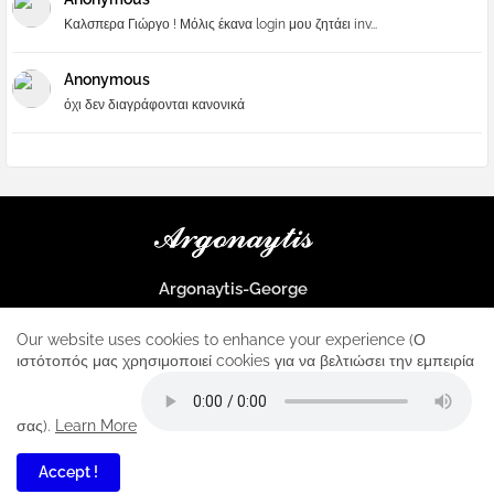
Καλσπερα Γιώργο ! Μόλις έκανα login μου ζητάει inv...
Anonymous
όχι δεν διαγράφονται κανονικά
Argonaytis-George
Μια μεγάλη παρέα που μαθαίνουμε τα πάντα για την Apple και ο
μοναδικός σταθμός για κάθε iphone
Our website uses cookies to enhance your experience (Ο
ιστότοπός μας χρησιμοποιεί cookies για να βελτιώσει την εμπειρία
Home
About
Contact us
Privacy Policy
σας).
Learn More
Accept !
5
All Right Reserved Copyright ...