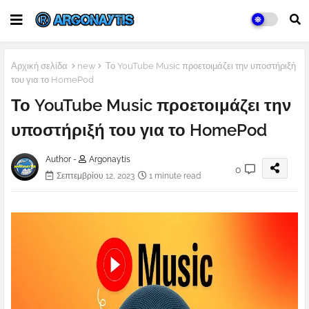
Αρχική σελίδα
new
Το YouTube Music προετοιμάζει την υποστήριξή
του για το HomePod
Το YouTube Music προετοιμάζει την
υποστήριξή του για το HomePod
Author -
Argonaytis
0
Σεπτεμβρίου 12, 2023
1 minute read