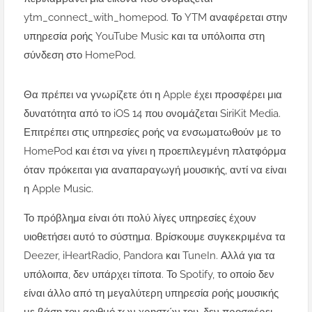
ytm_connect_with_homepod. Το YTM αναφέρεται στην
υπηρεσία ροής YouTube Music και τα υπόλοιπα στη
σύνδεση στο HomePod.
Θα πρέπει να γνωρίζετε ότι η Apple έχει προσφέρει μια
δυνατότητα από το iOS 14 που ονομάζεται SiriKit Media.
Επιτρέπει στις υπηρεσίες ροής να ενσωματωθούν με το
HomePod και έτσι να γίνει η προεπιλεγμένη πλατφόρμα
όταν πρόκειται για αναπαραγωγή μουσικής, αντί να είναι
η Apple Music.
Το πρόβλημα είναι ότι πολύ λίγες υπηρεσίες έχουν
υιοθετήσει αυτό το σύστημα. Βρίσκουμε συγκεκριμένα τα
Deezer, iHeartRadio, Pandora και TuneIn. Αλλά για τα
υπόλοιπα, δεν υπάρχει τίποτα. Το Spotify, το οποίο δεν
είναι άλλο από τη μεγαλύτερη υπηρεσία ροής μουσικής