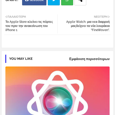
Twi
Wh
ΠΑΛΑΙΌΤΕΡΗ
ΝΕΌΤΕΡΗ
Το Apple Store κλείνει τις πόρτες
Apple Watch: μια νεα διαρροή
tter
atsa
του πριν την ανακοίνωση του
μαςδείχνει τα νέα λουράκια
iPhone 1
"FineWoven".
pp
YOU MAY LIKE
Εμφάνιση περισσότερων