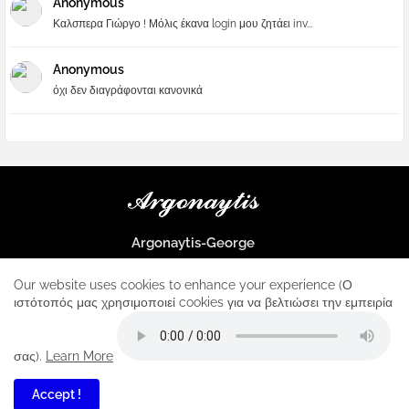
Anonymous
Καλσπερα Γιώργο ! Μόλις έκανα login μου ζητάει inv...
Anonymous
όχι δεν διαγράφονται κανονικά
Argonaytis-George
Μια μεγάλη παρέα που μαθαίνουμε τα πάντα για την Apple και ο
μοναδικός σταθμός για κάθε iphone
Our website uses cookies to enhance your experience (Ο
ιστότοπός μας χρησιμοποιεί cookies για να βελτιώσει την εμπειρία
Home
About
Contact us
Privacy Policy
σας).
Learn More
Accept !
2
All Right Reserved Copyright ...