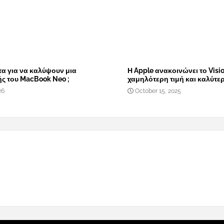
α για να καλύψουν μια
Η Apple ανακοινώνει το Visio
ής του MacBook Neo ;
χαμηλότερη τιμή και καλύτε
26
October 15, 2025