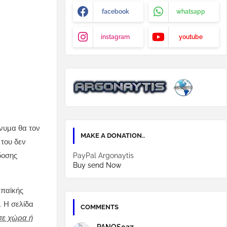
facebook
whatsapp
instagram
youtube
νυμα θα τον
MAKE A DONATION..
του δεν
δοσης
PayPal Argonaytis
Buy send Now
ωπαϊκής
. Η σελίδα
COMMENTS
 σε χώρα ή