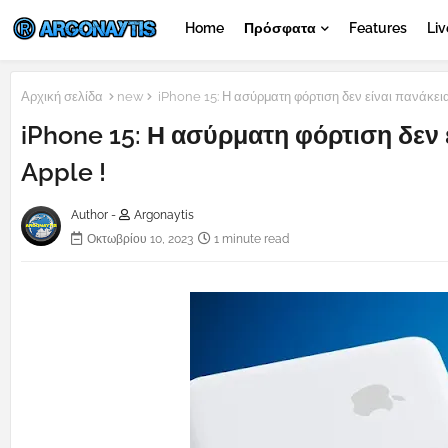
Home
Πρόσφατα
Features
Liv
Αρχική σελίδα
new
iPhone 15: Η ασύρματη φόρτιση δεν είναι πανάκεια…
iPhone 15: Η ασύρματη φόρτιση δεν ε
Apple !
Author -
Argonaytis
Οκτωβρίου 10, 2023
1 minute read