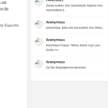
PANOS027
 μια
Ζηταει κωδικο απο προσκληση παρολο που
ση θα
προσπαθσα α...
Anonymous
στην Ευρώπη
καλησπέρα...βάλε εσύ ένα κωδικό που θέλεις
Anonymous
Καλσπερα Γιώργο ! Μόλις έκανα login μου
ζητάει inv...
Anonymous
όχι δεν διαγράφονται κανονικά