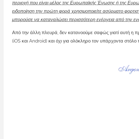
περιοχή που είναι μέλος της Ευρωπαϊκής Ένωσης ή της Ευρ
ειδοποίηση την πρώτη φορά χρησιμοποιείτε ασύρματο φορτιστ
μπορούσε να καταναλώσει περισσότερη ενέργεια από την εν
Από την άλλη πλευρά, δεν κατανοούμε σαφώς γιατί αυτή η π
(iOS και Android) και όχι για ολόκληρο τον υπάρχοντα στόλ