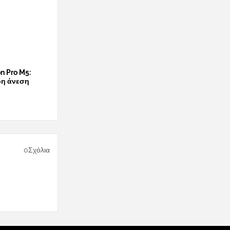
n Pro M5:
ρη άνεση
0Σχόλια