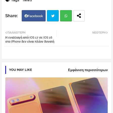
Tags
news
Facebook
Twi
Wh
ΠΑΛΑΙΌΤΕΡΗ
ΝΕΌΤΕΡΗ
Η εναλλαγή από iOS 17 σε iOS 16
tter
atsa
στο iPhone δεν είναι πλέον δυνατή
pp
YOU MAY LIKE
Εμφάνιση περισσότερων