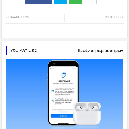
Twi
Wh
ΠΑΛΑΙΌΤΕΡΗ
ΝΕΌΤΕΡΗ
tter
atsa
pp
YOU MAY LIKE
Εμφάνιση περισσότερων