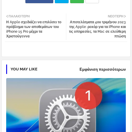
Twi
Wh
ΠΑΛΑΙΌΤΕΡΗ
ΝΕΌΤΕΡΗ
Η Apple σχεδιάζει να επιλύσει το
Αποτελέσματα 4ου τριμήνου 2023
tter
atsa
πρόβλημα των αποθεμάτων του
της Apple: ρεκόρ για τα iPhone και
iPhone 15 Pro μέχρι τα
τις υπηρεσίες, τα Mac σε ελεύθερη
Χριστούγεννα
πτώση
pp
YOU MAY LIKE
Εμφάνιση περισσότερων