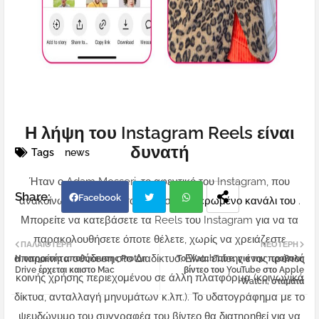
Η λήψη του Instagram Reels είναι
δυνατή
Tags
news
Ήταν ο Adam Mosseri, το αφεντικό του Instagram, που
Facebook
ανακοίνωσε τη νέα λειτουργία στο
αφιερωμένο κανάλι του
.
Μπορείτε να κατεβάσετε τα Reels του Instagram για να τα
Twi
Wh
παρακολουθήσετε όποτε θέλετε, χωρίς να χρειάζεστε
ΠΑΛΑΙΌΤΕΡΗ
ΝΕΌΤΕΡΗ
απαραίτητα σύνδεση στο Διαδίκτυο. Είναι επίσης ένας τρόπος
Η υπηρεσία αποθήκευσης Proton
Το WatchTube, για την προβολή
tter
atsa
Drive έρχεται καιστο Mac
βίντεο του YouTube στο Apple
κοινής χρήσης περιεχομένου σε άλλη πλατφόρμα (κοινωνικά
Watch, σταματά
pp
δίκτυα, ανταλλαγή μηνυμάτων κ.λπ.). Το υδατογράφημα με το
ψευδώνυμο του συγγραφέα του βίντεο θα διατηρηθεί για να