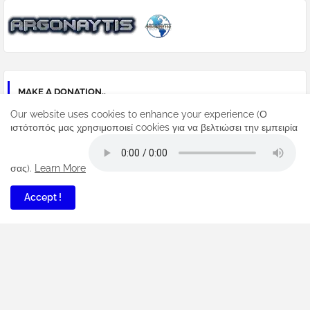
MAKE A DONATION..
Our website uses cookies to enhance your experience (Ο
PayPal Argonaytis
ιστότοπός μας χρησιμοποιεί cookies για να βελτιώσει την εμπειρία
Buy send Now
σας).
Learn More
COMMENTS
Accept !
PANOS027
Ζηταει κωδικο απο προσκληση παρολο που προσπαθσα α...
Anonymous
καλησπέρα...βάλε εσύ ένα κωδικό που θέλεις