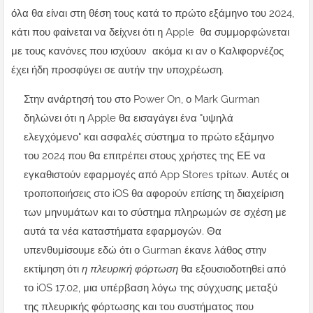
όλα θα είναι στη θέση τους κατά το πρώτο εξάμηνο του 2024,
κάτι που φαίνεται να δείχνει ότι η Apple θα συμμορφώνεται
με τους κανόνες που ισχύουν ακόμα κι αν ο Καλιφορνέζος
έχει ήδη προσφύγει σε αυτήν την υποχρέωση.
Στην ανάρτησή του στο Power On, ο Mark Gurman
δηλώνει ότι η Apple θα εισαγάγει ένα "υψηλά
ελεγχόμενο" και ασφαλές σύστημα το πρώτο εξάμηνο
του 2024 που θα επιτρέπει στους χρήστες της ΕΕ να
εγκαθιστούν εφαρμογές από App Stores τρίτων. Αυτές οι
τροποποιήσεις στο iOS θα αφορούν επίσης τη διαχείριση
των μηνυμάτων και το σύστημα πληρωμών σε σχέση με
αυτά τα νέα καταστήματα εφαρμογών. Θα
υπενθυμίσουμε εδώ ότι ο Gurman έκανε λάθος στην
εκτίμηση ότι
η πλευρική φόρτωση
θα εξουσιοδοτηθεί από
το iOS 17.02, μια υπέρβαση λόγω της σύγχυσης μεταξύ
της πλευρικής φόρτωσης και του συστήματος που