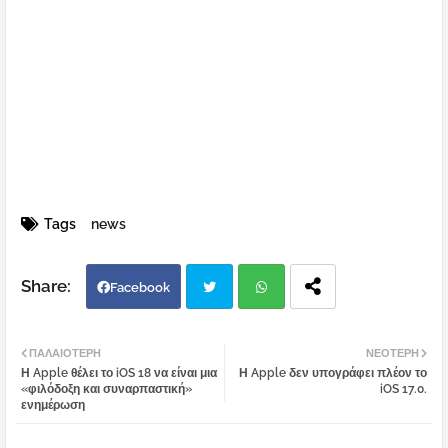
Tags
news
Facebook
Twi
Wh
ΠΑΛΑΙΌΤΕΡΗ
ΝΕΌΤΕΡΗ
Η Apple θέλει το iOS 18 να είναι μια
Η Apple δεν υπογράφει πλέον το
tter
atsa
«φιλόδοξη και συναρπαστική»
iOS 17.0.
ενημέρωση
pp