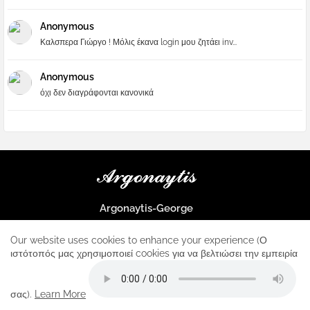
Anonymous
Καλσπερα Γιώργο ! Μόλις έκανα login μου ζητάει inv...
Anonymous
όχι δεν διαγράφονται κανονικά
Argonaytis-George
Μια μεγάλη παρέα που μαθαίνουμε τα πάντα για την Apple και ο
μοναδικός σταθμός για κάθε iphone
Our website uses cookies to enhance your experience (Ο
ιστότοπός μας χρησιμοποιεί cookies για να βελτιώσει την εμπειρία
Home
About
Contact us
Privacy Policy
σας).
Learn More