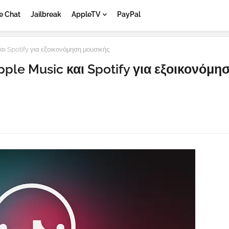
e Chat
Jailbreak
AppleTV
PayPal
ι Spotify για εξοικονόμηση μουσικής
ple Music και Spotify για εξοικονόμη