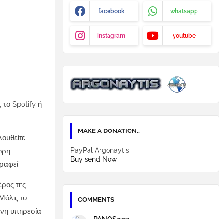
facebook
whatsapp
instagram
youtube
 το Spotify ή
MAKE A DONATION..
λουθείτε
PayPal Argonaytis
ορη
Buy send Now
ραφεί.
έρος της
Μόλις το
COMMENTS
ένη υπηρεσία