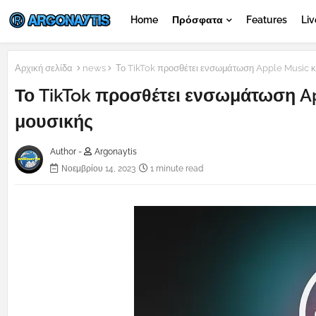
Home
Πρόσφατα
Features
Liv
Αρχική σελίδα
news
Το TikTok προσθέτει ενσωμάτωση Apple Music κα
Το TikTok προσθέτει ενσωμάτωση Ap
μουσικής
Author -
Argonaytis
Νοεμβρίου 14, 2023
1 minute read