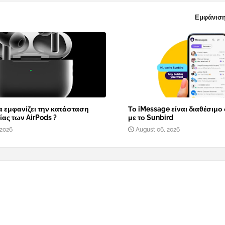
Εμφάνιση
α εμφανίζει την κατάσταση
Το iMessage είναι διαθέσιμο
ας των AirPods ?
με το Sunbird
 2026
August 06, 2026