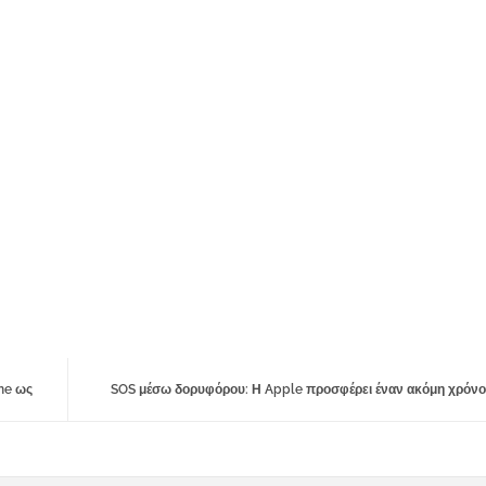
one ως
SOS μέσω δορυφόρου: Η Apple προσφέρει έναν ακόμη χρόνο