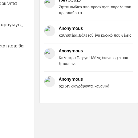
PANOS027
ροκίνητα
Ζηταει κωδικο απο προσκληση παρολο που
προσπαθσα α...
απαραγωγής.
Anonymous
καλησπέρα...βάλε εσύ ένα κωδικό που θέλεις
εται πότε θα
Anonymous
Καλσπερα Γιώργο ! Μόλις έκανα login μου
ζητάει inv...
Anonymous
όχι δεν διαγράφονται κανονικά