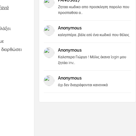
PANOS027
Ζηταει κωδικο απο προσκληση παρολο που
ξανά
προσπαθσα α...
Anonymous
λάξει.
καλησπέρα...βάλε εσύ ένα κωδικό που θέλεις
με
 διορθώσει
Anonymous
Καλσπερα Γιώργο ! Μόλις έκανα login μου
ζητάει inv...
Anonymous
όχι δεν διαγράφονται κανονικά