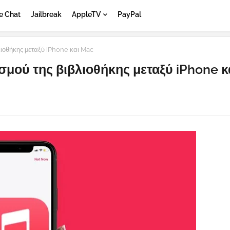
e Chat
Jailbreak
AppleTV
PayPal
ιοθήκης μεταξύ iPhone και Mac
μού της βιβλιοθήκης μεταξύ iPhone κ