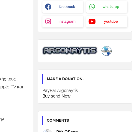
facebook
whatsapp
instagram
youtube
κής τους
MAKE A DONATION..
Apple TV και
PayPal Argonaytis
Buy send Now
ην
COMMENTS