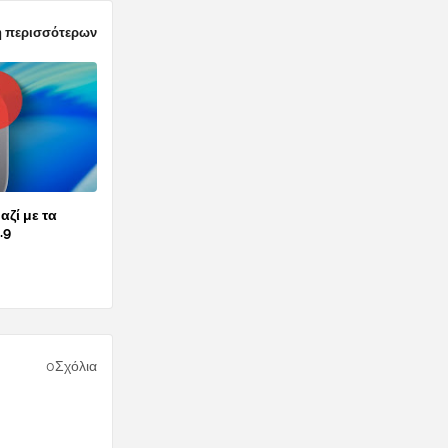
 περισσότερων
αζί με τα
.9
0Σχόλια