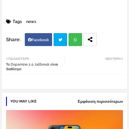
Tags
news
Facebook
Twi
Wh
ΠΑΛΑΙΌΤΕΡΗ
ΝΕΌΤΕΡΗ
Το Dopamine 2.0 Jailbreak είναι
tter
atsa
διαθέσιμο
pp
YOU MAY LIKE
Εμφάνιση περισσότερων