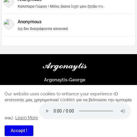
Καλσπερα Γιώργο ! Μόλις έκανα login μου ζητάει inv...
Anonymous
όχι δεν διαγράφονται κανονικά
Argonaytis-George
Μια μεγάλη παρέα που μαθαίνουμε τα πάντα για την Apple και ο
μοναδικός σταθμός για κάθε iphone
Our website uses cookies to enhance your experience (Ο
ιστότοπός μας χρησιμοποιεί cookies για να βελτιώσει την εμπειρία
Home
About
Contact us
Privacy Policy
σας).
Learn More
Accept !
2
All Right Reserved Copyright ...