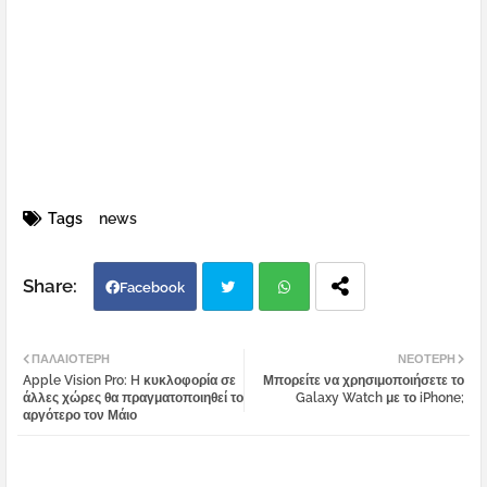
Tags
news
Facebook
Twi
Wh
ΠΑΛΑΙΌΤΕΡΗ
ΝΕΌΤΕΡΗ
Apple Vision Pro: H κυκλοφορία σε
Μπορείτε να χρησιμοποιήσετε το
tter
atsa
άλλες χώρες θα πραγματοποιηθεί το
Galaxy Watch με το iPhone;
αργότερο τον Μάιο
pp