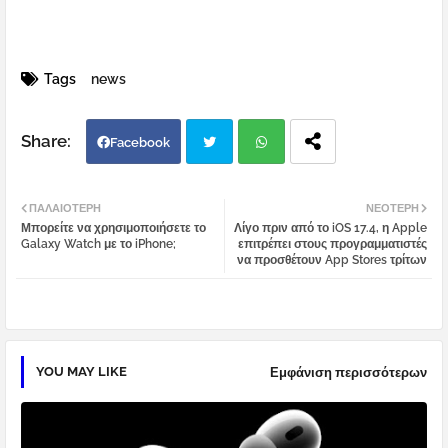
Tags
news
Facebook
Twi
Wh
ΠΑΛΑΙΌΤΕΡΗ
ΝΕΌΤΕΡΗ
Μπορείτε να χρησιμοποιήσετε το
Λίγο πριν από το iOS 17.4, η Apple
tter
atsa
Galaxy Watch με το iPhone;
επιτρέπει στους προγραμματιστές
να προσθέτουν App Stores τρίτων
pp
YOU MAY LIKE
Εμφάνιση περισσότερων