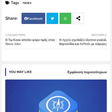
Tags
news
Facebook
Twi
Wh
ΠΑΛΑΙΌΤΕΡΗ
ΝΕΌΤΕΡΗ
Ο Τιμ Κουκ αποτίει φόρο τιμής στον
Η Apple σχεδιάζει έξυπνα γυαλιά,
tter
atsa
Steve Jobs
δαχτυλίδια και AirPods με κάμερες
pp
YOU MAY LIKE
Εμφάνιση περισσότερων