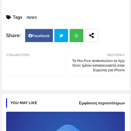
Tags
news
Facebook
Twi
Wh
ΠΑΛΑΙΌΤΕΡΗ
ΝΕΌΤΕΡΗ
Το MacPaw ανακοινώνει το App
tter
atsa
Store τρίτου κατασκευαστή στην
Ευρώπη για iPhone
pp
YOU MAY LIKE
Εμφάνιση περισσότερων