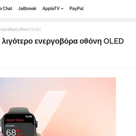
e Chat
Jailbreak
AppleTV
PayPal
 ενεργοβόρα οθόνη OLED
ια λιγότερο ενεργοβόρα οθόνη OLED