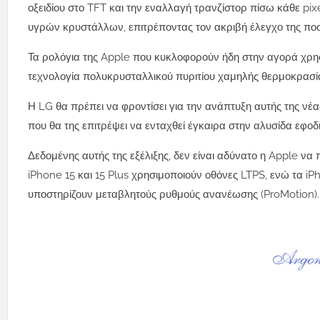
οξειδίου στο TFT και την εναλλαγή τρανζίστορ πίσω κάθε pi
υγρών κρυστάλλων, επιτρέποντας τον ακριβή έλεγχο της ποσό
Τα ρολόγια της Apple που κυκλοφορούν ήδη στην αγορά χρησ
τεχνολογία πολυκρυσταλλικού πυριτίου χαμηλής θερμοκρασίας
Η LG θα πρέπει να φροντίσει για την ανάπτυξη αυτής της ν
που θα της επιτρέψει να ενταχθεί έγκαιρα στην αλυσίδα εφοδ
Δεδομένης αυτής της εξέλιξης, δεν είναι αδύνατο η Apple να
iPhone 15 και 15 Plus χρησιμοποιούν οθόνες LTPS, ενώ τα iP
υποστηρίζουν μεταβλητούς ρυθμούς ανανέωσης (ProMotion).