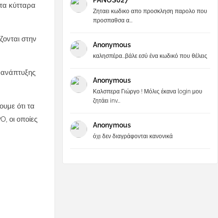
PANOS027
στα κύτταρα
Ζηταει κωδικο απο προσκληση παρολο που
προσπαθσα α...
ζονται στην
Anonymous
καλησπέρα...βάλε εσύ ένα κωδικό που θέλεις
α ανάπτυξης
Anonymous
Καλσπερα Γιώργο ! Μόλις έκανα login μου
ζητάει inv...
ουμε ότι τα
, οι οποίες
Anonymous
όχι δεν διαγράφονται κανονικά