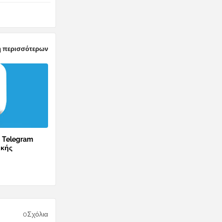
 περισσότερων
ο Telegram
ικής
0Σχόλια