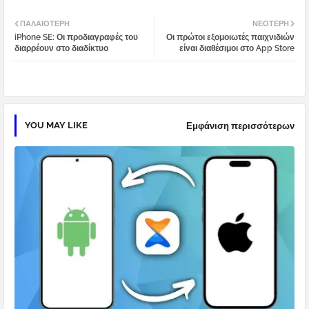
Twi
Wh
ΠΑΛΑΙΌΤΕΡΗ
ΝΕΌΤΕΡΗ
iPhone SE: Οι προδιαγραφές του
Οι πρώτοι εξομοιωτές παιχνιδιών
tter
atsa
διαρρέουν στο διαδίκτυο
είναι διαθέσιμοι στο App Store
pp
YOU MAY LIKE
Εμφάνιση περισσότερων