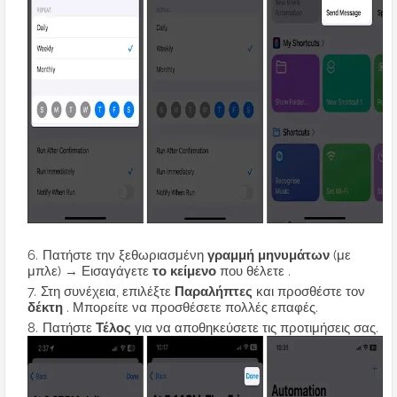
Πατήστε την ξεθωριασμένη
γραμμή μηνυμάτων
(με
μπλε) → Εισαγάγετε
το κείμενο
που θέλετε .
Στη συνέχεια, επιλέξτε
Παραλήπτες
και προσθέστε τον
δέκτη
. Μπορείτε να προσθέσετε πολλές επαφές.
Πατήστε
Τέλος
για να αποθηκεύσετε τις προτιμήσεις σας.