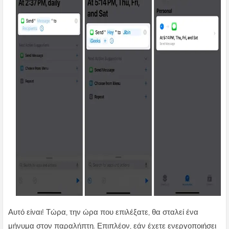
Αυτό είναι! Τώρα, την ώρα που επιλέξατε, θα σταλεί ένα
μήνυμα στον παραλήπτη. Επιπλέον, εάν έχετε ενεργοποιήσει