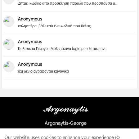
Ζηταει κωδικο απο προσκληση παρολο που προσπαθσα α...
Anonymous
καλησπέρα...βάλε εσύ ένα κωδικό που θέλεις
Anonymous
Καλσπερα Γιώργο ! Μόλις έκανα login μου ζητάει inv...
Anonymous
όχι δεν διαγράφονται κανονικά
Argonaytis-George
Μια μεγάλη παρέα που μαθαίνουμε τα πάντα για την Apple και ο
μοναδικός σταθμός για κάθε iphone
Our website uses cookies to enhance your experience (Ο