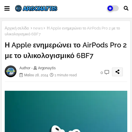
Αρχική σελίδα
news
Η Apple ενημερώνει το AirPods Pro 2 με το
υλικολογισμικό 6BF7
Η Apple ενημερώνει το AirPods Pro 2
με το υλικολογισμικό 6BF7
Author -
Argonaytis
0
Μαΐου 28, 2024
1 minute read