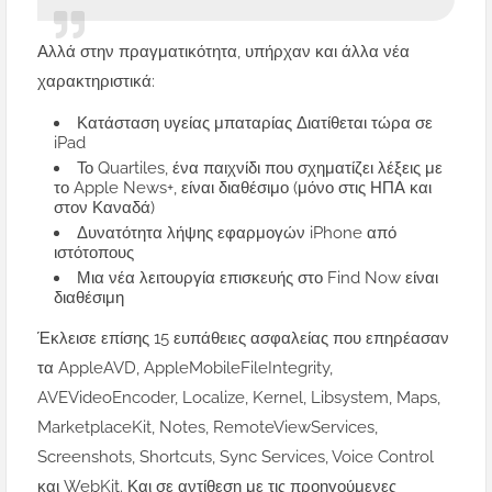
Αλλά στην πραγματικότητα, υπήρχαν και άλλα νέα
χαρακτηριστικά:
Κατάσταση υγείας μπαταρίας Διατίθεται τώρα σε
iPad
Το Quartiles, ένα παιχνίδι που σχηματίζει λέξεις με
το Apple News+, είναι διαθέσιμο (μόνο στις ΗΠΑ και
στον Καναδά)
Δυνατότητα λήψης εφαρμογών iPhone από
ιστότοπους
Μια νέα λειτουργία επισκευής στο Find Now είναι
διαθέσιμη
Έκλεισε επίσης 15 ευπάθειες ασφαλείας που επηρέασαν
τα AppleAVD, AppleMobileFileIntegrity,
AVEVideoEncoder, Localize, Kernel, Libsystem, Maps,
MarketplaceKit, Notes, RemoteViewServices,
Screenshots, Shortcuts, Sync Services, Voice Control
και WebKit. Και σε αντίθεση με τις προηγούμενες