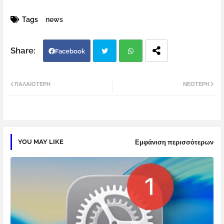
Tags
news
Facebook
Twi
Wh
ΠΑΛΑΙΌΤΕΡΗ
ΝΕΌΤΕΡΗ
tter
atsa
pp
YOU MAY LIKE
Εμφάνιση περισσότερων