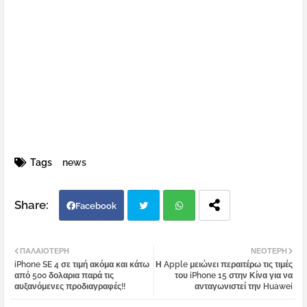
Tags
news
Facebook
Twi
Wh
ΠΑΛΑΙΌΤΕΡΗ
ΝΕΌΤΕΡΗ
iPhone SE 4 σε τιμή ακόμα και κάτω
Η Apple μειώνει περαιτέρω τις τιμές
tter
atsa
από 500 δολαρια παρά τις
του iPhone 15 στην Κίνα για να
αυξανόμενες προδιαγραφές!!
ανταγωνιστεί την Huawei
pp