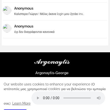
Anonymous
Καλσπερα Γιώργο ! Μόλις έκανα login μου ζητάει inv...
Anonymous
όχι δεν διαγράφονται κανονικά
Argonaytis-George
Μια μεγάλη παρέα που μαθαίνουμε τα πάντα για την Apple και ο
μοναδικός σταθμός για κάθε iphone
Our website uses cookies to enhance your experience (Ο
ιστότοπός μας χρησιμοποιεί cookies για να βελτιώσει την εμπειρία
Home
About
Contact us
Privacy Policy
σας).
Learn More