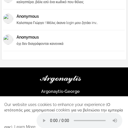
καλησπέρα...βάλε εσύ ένα κωδικό που θέλεις
Anonymous
Καλσπερα Γιώργο ! Μόλις έκανα login μου ζητάει inv...
Anonymous
όχι δεν διαγράφονται κανονικά
Argonaytis-George
Μια μεγάλη παρέα που μαθαίνουμε τα πάντα για την Apple και ο
μοναδικός σταθμός για κάθε iphone
Our website uses cookies to enhance your experience (Ο
ιστότοπός μας χρησιμοποιεί cookies για να βελτιώσει την εμπειρία
Home
About
Contact us
Privacy Policy
σας).
Learn More