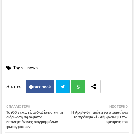
Tags
news
Facebook
Twi
Wh
ΠΑΛΑΙΌΤΕΡΗ
ΝΕΌΤΕΡΗ
Το iOS 17.5.1 είναι διαθέσιμο για τη
Η Apple θα πρέπει να σταματήσει
tter
atsa
διόρθωση σφάλματος
το πρόθεμα «i» σύμφωνα με τον
επανεμφάνισης διαγραμμένων
εφευρέτη του
φωτογραφιών
pp